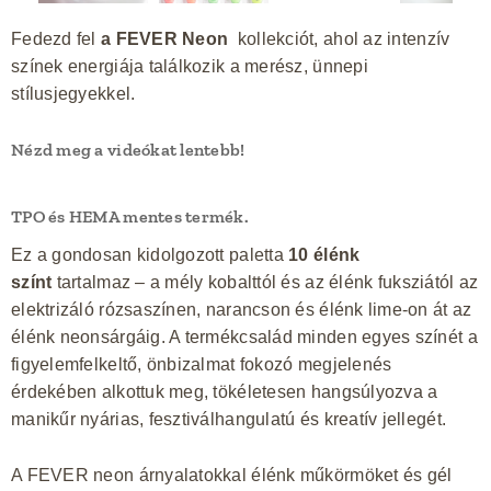
Fedezd fel
a FEVER Neon
kollekciót, ahol az intenzív
színek energiája találkozik a merész, ünnepi
stílusjegyekkel.
Nézd meg a videókat lentebb!
TPO és HEMA mentes termék.
Ez a gondosan kidolgozott paletta
10 élénk
színt
tartalmaz – a mély kobalttól és az élénk fuksziától az
elektrizáló rózsaszínen, narancson és élénk lime-on át az
élénk neonsárgáig. A termékcsalád minden egyes színét a
figyelemfelkeltő, önbizalmat fokozó megjelenés
érdekében alkottuk meg, tökéletesen hangsúlyozva a
manikűr nyárias, fesztiválhangulatú és kreatív jellegét.
A FEVER neon árnyalatokkal élénk műkörmöket és gél