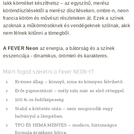
lakk körmöket készíthetsz – az egyszínű, merész
körömdíszítésektől a merész díszítéseken, ombre-n, neon
francia köröm és művészi részleteken át. Ezek a színek
azoknak a műkörmösöknek és vendégeknek szólnak, akik
nem félnek kitűnni a tömegből.
A FEVER Neon
az energia, a bátorság és a színek
esszenciája - dinamikus, örömteli és karakteres.
Miért fogod szeretni a Fever NEON-t?
Krémes állag – könnyű, sima és könnyen felvihető.
Erős pigmentáció – mély szín már az első réteggel.
100 %-os fedőképesség
Stabil a köttetés után – nem zsugorodik vagy
halványul a lámpában.
TPO ÉS HEMA MENTES – modern, biztonságos
formula érzékeny bőrre.