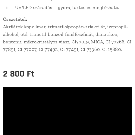
UV/LED száradás – gyors, tartós és megbízható.
Összetétel:
Akrilátok kopolimer, trimetilolpropán-triakrilát, izopropil-
alkohol, etil-trimetil-benzoil-fenilfoszfinát, dimetikon,
bentonit, mikrokristályos viasz, CI77019, MICA, CI 77266, CI
77891, CI 77007, CI 77492, CI 77491, CI 73360, CI 15880.
2 800
Ft