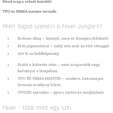
Nézd meg a videót lentebb!
TPO és HEMA mentes termék.
Miért fogod szeretni a Fever Jungle-t?
Krémes állag – könnyű, sima és könnyen felvihető.
Erős pigmentáció – mély szín már az első réteggel.
100 %-os fedőképesség
Stabil a köttetés után – nem zsugorodik vagy
halványul a lámpában.
TPO ÉS HEMA MENTES – modern, biztonságos
formula érzékeny bőrre.
UV/LED száradás – gyors, tartós és megbízható.
Fever – több mint egy szín