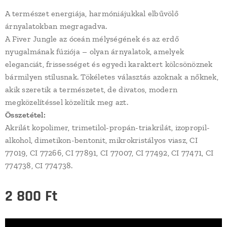
A természet energiája, harmóniájukkal elbűvölő
árnyalatokban megragadva.
A Fiver Jungle az óceán mélységének és az erdő
nyugalmának fúziója – olyan árnyalatok, amelyek
eleganciát, frissességet és egyedi karaktert kölcsönöznek
bármilyen stílusnak. Tökéletes választás azoknak a nőknek,
akik szeretik a természetet, de divatos, modern
megközelítéssel közelítik meg azt.
Összetétel:
Akrilát kopolimer, trimetilol-propán-triakrilát, izopropil-
alkohol, dimetikon-bentonit, mikrokristályos viasz, CI
77019, CI 77266, CI 77891, CI 77007, CI 77492, CI 77471, CI
774738, CI 774738.
2 800
Ft