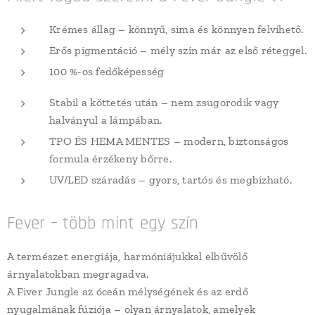
Krémes állag – könnyű, sima és könnyen felvihető.
Erős pigmentáció – mély szín már az első réteggel.
100 %-os fedőképesség
Stabil a köttetés után – nem zsugorodik vagy
halványul a lámpában.
TPO ÉS HEMA MENTES – modern, biztonságos
formula érzékeny bőrre.
UV/LED száradás – gyors, tartós és megbízható.
Fever – több mint egy szín
A természet energiája, harmóniájukkal elbűvölő
árnyalatokban megragadva.
A Fiver Jungle az óceán mélységének és az erdő
nyugalmának fúziója – olyan árnyalatok, amelyek