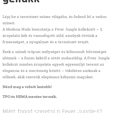
Lépj be a természet színes világába, és fedezd fel a vadon
színeit.
A Modena Nails bemutatja a Fiver Jungle kollekciót – 5
árnyalatú kék és visszafogott zöld, amelyek ötvözik a
frissességet, a nyugalmat és a természet erejét.
Ezek a színek trópusi mélységet és kifinomult hűvösséget
idéznek – a finom kéktől a sötét mohazöldig. A Fiver Jungle
kollekció minden árnyalata egyedi egyensúlyt teremt az
elegancia és a merészség között – tökéletes azoknak a
nőknek, akik szeretik elegánsan kifejezni magukat.
Nézd meg a videót lentebb!
TPO és HEMA mentes termék.
Miért fogod szeretni a Fever Jungle-t?