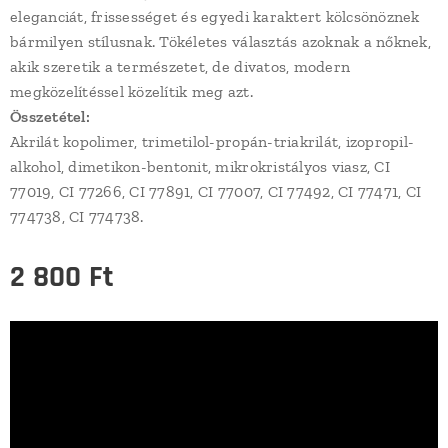
eleganciát, frissességet és egyedi karaktert kölcsönöznek
bármilyen stílusnak. Tökéletes választás azoknak a nőknek,
akik szeretik a természetet, de divatos, modern
megközelítéssel közelítik meg azt.
Összetétel:
Akrilát kopolimer, trimetilol-propán-triakrilát, izopropil-
alkohol, dimetikon-bentonit, mikrokristályos viasz, CI
77019, CI 77266, CI 77891, CI 77007, CI 77492, CI 77471, CI
774738, CI 774738.
2 800
Ft