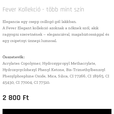
Fever Kollekció - több mint szín
Elegancia egy csepp csillogó gél lakkban.
A Fever Elegant kollekció azoknak a nőknek szól, akik
ragyogni szeretnének – eleganciával, magabiztossággal és
egy csipetnyi ünnepi luxussal.
Összetevők:
Acrylates Copolymer, Hydroxypropyl Methacrylate,
Hydroxycyclohexyl Phenyl Ketone, Bis-Trimethylbenzoyl
Phenylphosphine Oxide, Mica, Silica, CI 77266, CI 18965, CI
45430, CI 77004, CI 77510.
2 800
Ft