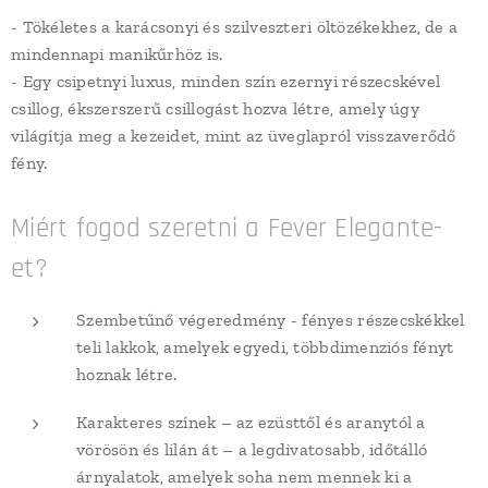
- Tökéletes a karácsonyi és szilveszteri öltözékekhez, de a
mindennapi manikűrhöz is.
- Egy csipetnyi luxus, minden szín ezernyi részecskével
csillog, ékszerszerű csillogást hozva létre, amely úgy
világítja meg a kezeidet, mint az üveglapról visszaverődő
fény.
Miért fogod szeretni a Fever Elegante-
et?
Szembetűnő végeredmény - fényes részecskékkel
teli lakkok, amelyek egyedi, többdimenziós fényt
hoznak létre.
Karakteres színek – az ezüsttől és aranytól a
vörösön és lilán át – a legdivatosabb, időtálló
árnyalatok, amelyek soha nem mennek ki a