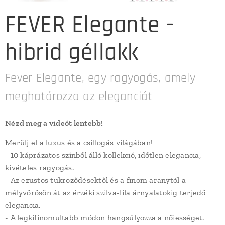
FEVER Elegante -
hibrid géllakk
Fever Elegante, egy ragyogás, amely
meghatározza az eleganciát
Nézd meg a videót lentebb!
Merülj el a luxus és a csillogás világában!
- 10 káprázatos színből álló kollekció, időtlen elegancia,
kivételes ragyogás.
- Az ezüstös tükröződésektől és a finom aranytól a
mélyvörösön át az érzéki szilva-lila árnyalatokig terjedő
elegancia.
- A legkifinomultabb módon hangsúlyozza a nőiességet.