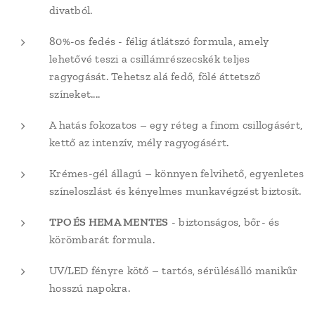
divatból.
80%-os fedés - félig átlátszó formula, amely
lehetővé teszi a csillámrészecskék teljes
ragyogását. Tehetsz alá fedő, fölé áttetsző
színeket....
A hatás fokozatos – egy réteg a finom csillogásért,
kettő az intenzív, mély ragyogásért.
Krémes-gél állagú – könnyen felvihető, egyenletes
színeloszlást és kényelmes munkavégzést biztosít.
TPO ÉS HEMA MENTES
- biztonságos, bőr- és
körömbarát formula.
UV/LED fényre kötő – tartós, sérülésálló manikűr
hosszú napokra.