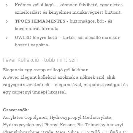
Krémes-gél állagú – könnyen felvihető, egyenletes
színeloszlást és kényelmes munkavégzést biztosít.
TPO ÉS HEMA MENTES
- biztonságos, bőr- és
körömbarát formula.
UV/LED fényre kötő – tartós, sérülésálló manikűr
hosszú napokra.
Fever Kollekció - több mint szín
Elegancia egy csepp csillogó gél lakkban.
A Fever Elegant kollekció azoknak a nőknek szól, akik
ragyogni szeretnének – eleganciával, magabiztossággal és
egy csipetnyi ünnepi luxussal.
Összetevők:
Acrylates Copolymer, Hydroxypropyl Methacrylate,
Hydroxycyclohexyl Phenyl Ketone, Bis-Trimethylbenzoyl
Phenylphosphine Oxide, Mica, Silica, CI 77266, CI 18965, CI