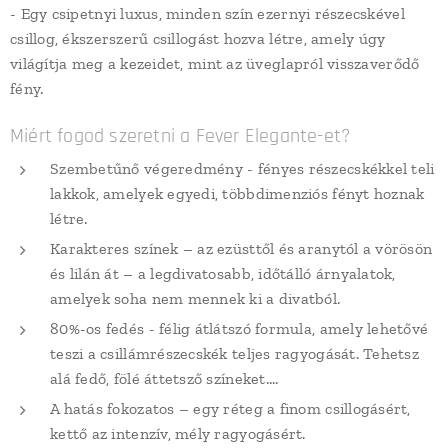
- Egy csipetnyi luxus, minden szín ezernyi részecskével
csillog, ékszerszerű csillogást hozva létre, amely úgy
világítja meg a kezeidet, mint az üveglapról visszaverődő
fény.
Miért fogod szeretni a Fever Elegante-et?
Szembetűnő végeredmény - fényes részecskékkel teli
lakkok, amelyek egyedi, többdimenziós fényt hoznak
létre.
Karakteres színek – az ezüsttől és aranytól a vörösön
és lilán át – a legdivatosabb, időtálló árnyalatok,
amelyek soha nem mennek ki a divatból.
80%-os fedés - félig átlátszó formula, amely lehetővé
teszi a csillámrészecskék teljes ragyogását. Tehetsz
alá fedő, fölé áttetsző színeket....
A hatás fokozatos – egy réteg a finom csillogásért,
kettő az intenzív, mély ragyogásért.