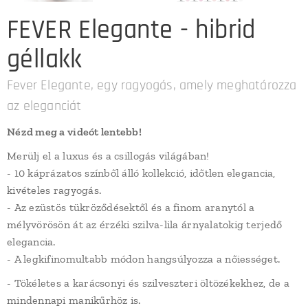
FEVER Elegante - hibrid
géllakk
Fever Elegante, egy ragyogás, amely meghatározza
az eleganciát
Nézd meg a videót lentebb!
Merülj el a luxus és a csillogás világában!
- 10 káprázatos színből álló kollekció, időtlen elegancia,
kivételes ragyogás.
- Az ezüstös tükröződésektől és a finom aranytól a
mélyvörösön át az érzéki szilva-lila árnyalatokig terjedő
elegancia.
- A legkifinomultabb módon hangsúlyozza a nőiességet.
- Tökéletes a karácsonyi és szilveszteri öltözékekhez, de a
mindennapi manikűrhöz is.