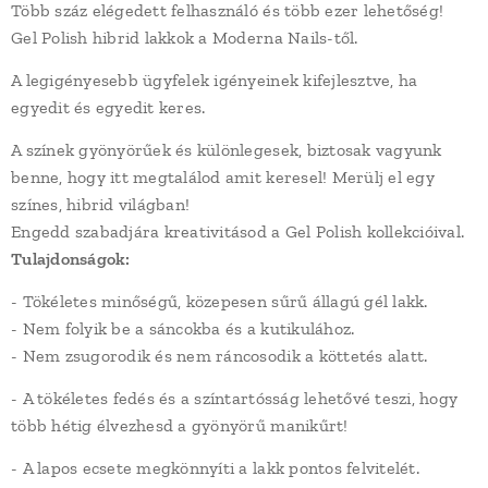
Több száz elégedett felhasználó és több ezer lehetőség!
Gel Polish hibrid lakkok a Moderna Nails-től.
A legigényesebb ügyfelek igényeinek kifejlesztve, ha
egyedit és egyedit keres.
A színek gyönyörűek és különlegesek, biztosak vagyunk
benne, hogy itt megtalálod amit keresel! Merülj el egy
színes, hibrid világban!
Engedd szabadjára kreativitásod a Gel Polish kollekcióival.
Tulajdonságok:
- Tökéletes minőségű, közepesen sűrű állagú gél lakk.
- Nem folyik be a sáncokba és a kutikulához.
- Nem zsugorodik és nem ráncosodik a köttetés alatt.
- A tökéletes fedés és a színtartósság lehetővé teszi, hogy
több hétig élvezhesd a gyönyörű manikűrt!
- A lapos ecsete megkönnyíti a lakk pontos felvitelét.