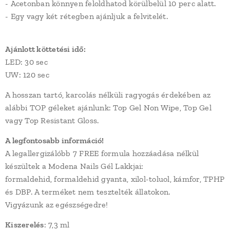
- Acetonban könnyen feloldhatod körülbelül 10 perc alatt.
- Egy vagy két rétegben ajánljuk a felvitelét.
Ajánlott köttetési idő:
LED: 30 sec
UW: 120 sec
A hosszan tartó, karcolás nélküli ragyogás érdekében az
alábbi TOP géleket ajánlunk: Top Gel Non Wipe, Top Gel
vagy Top Resistant Gloss.
A legfontosabb információ!
A legallergizálóbb 7 FREE formula hozzáadása nélkül
készültek a Modena Nails Gél Lakkjai:
formaldehid, formaldehid gyanta, xilol-toluol, kámfor, TPHP
és DBP. A terméket nem tesztelték állatokon.
Vigyázunk az egészségedre!
Kiszerelés
: 7,3 ml