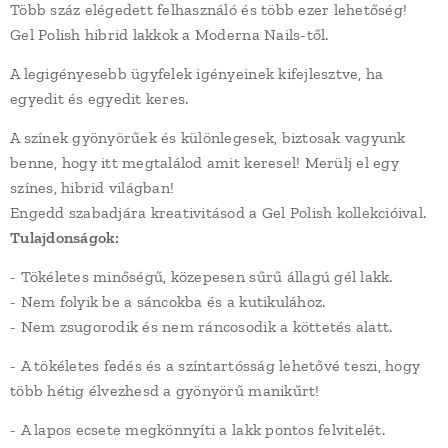
Több száz elégedett felhasználó és több ezer lehetőség!
Gel Polish hibrid lakkok a Moderna Nails-től.
A legigényesebb ügyfelek igényeinek kifejlesztve, ha
egyedit és egyedit keres.
A színek gyönyörűek és különlegesek, biztosak vagyunk
benne, hogy itt megtalálod amit keresel! Merülj el egy
színes, hibrid világban!
Engedd szabadjára kreativitásod a Gel Polish kollekcióival.
Tulajdonságok:
- Tökéletes minőségű, közepesen sűrű állagú gél lakk.
- Nem folyik be a sáncokba és a kutikulához.
- Nem zsugorodik és nem ráncosodik a köttetés alatt.
- A tökéletes fedés és a színtartósság lehetővé teszi, hogy
több hétig élvezhesd a gyönyörű manikűrt!
- A lapos ecsete megkönnyíti a lakk pontos felvitelét.