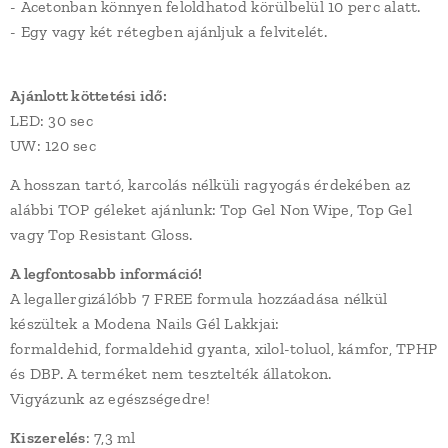
- Acetonban könnyen feloldhatod körülbelül 10 perc alatt.
- Egy vagy két rétegben ajánljuk a felvitelét.
Ajánlott köttetési idő:
LED: 30 sec
UW: 120 sec
A hosszan tartó, karcolás nélküli ragyogás érdekében az
alábbi TOP géleket ajánlunk: Top Gel Non Wipe, Top Gel
vagy Top Resistant Gloss.
A legfontosabb információ!
A legallergizálóbb 7 FREE formula hozzáadása nélkül
készültek a Modena Nails Gél Lakkjai:
formaldehid, formaldehid gyanta, xilol-toluol, kámfor, TPHP
és DBP. A terméket nem tesztelték állatokon.
Vigyázunk az egészségedre!
Kiszerelés
: 7,3 ml