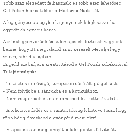
Több száz elégedett felhasználó és több ezer lehetőség!
Gel Polish hibrid lakkok a Moderna Nails-től.
A legigényesebb ügyfelek igényeinek kifejlesztve, ha
egyedit és egyedit keres.
A színek gyönyörűek és különlegesek, biztosak vagyunk
benne, hogy itt megtalálod amit keresel! Merülj el egy
színes, hibrid világban!
Engedd szabadjára kreativitásod a Gel Polish kollekcióival.
Tulajdonságok:
- Tökéletes minőségű, közepesen sűrű állagú gél lakk.
- Nem folyik be a sáncokba és a kutikulához.
- Nem zsugorodik és nem ráncosodik a köttetés alatt.
- A tökéletes fedés és a színtartósság lehetővé teszi, hogy
több hétig élvezhesd a gyönyörű manikűrt!
- A lapos ecsete megkönnyíti a lakk pontos felvitelét.