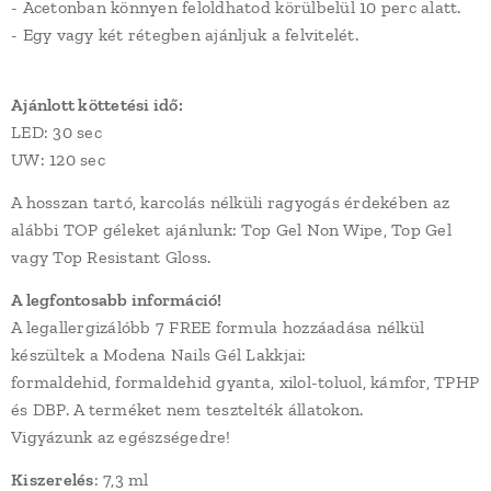
- Acetonban könnyen feloldhatod körülbelül 10 perc alatt.
- Egy vagy két rétegben ajánljuk a felvitelét.
Ajánlott köttetési idő:
LED: 30 sec
UW: 120 sec
A hosszan tartó, karcolás nélküli ragyogás érdekében az
alábbi TOP géleket ajánlunk: Top Gel Non Wipe, Top Gel
vagy Top Resistant Gloss.
A legfontosabb információ!
A legallergizálóbb 7 FREE formula hozzáadása nélkül
készültek a Modena Nails Gél Lakkjai:
formaldehid, formaldehid gyanta, xilol-toluol, kámfor, TPHP
és DBP. A terméket nem tesztelték állatokon.
Vigyázunk az egészségedre!
Kiszerelés
: 7,3 ml