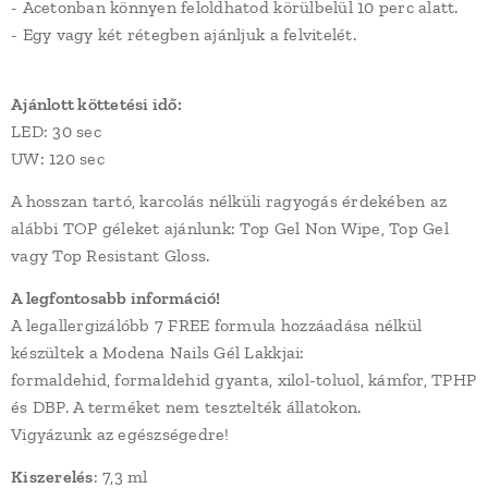
- Acetonban könnyen feloldhatod körülbelül 10 perc alatt.
- Egy vagy két rétegben ajánljuk a felvitelét.
Ajánlott köttetési idő:
LED: 30 sec
UW: 120 sec
A hosszan tartó, karcolás nélküli ragyogás érdekében az
alábbi TOP géleket ajánlunk: Top Gel Non Wipe, Top Gel
vagy Top Resistant Gloss.
A legfontosabb információ!
A legallergizálóbb 7 FREE formula hozzáadása nélkül
készültek a Modena Nails Gél Lakkjai:
formaldehid, formaldehid gyanta, xilol-toluol, kámfor, TPHP
és DBP. A terméket nem tesztelték állatokon.
Vigyázunk az egészségedre!
Kiszerelés
: 7,3 ml