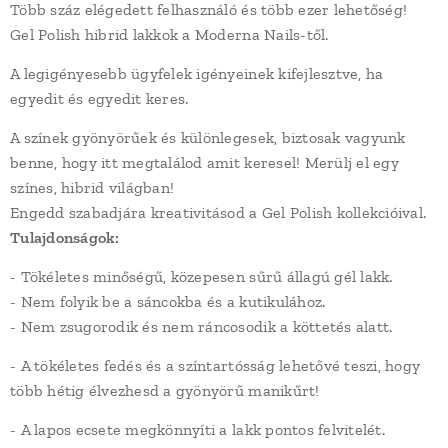
Több száz elégedett felhasználó és több ezer lehetőség!
Gel Polish hibrid lakkok a Moderna Nails-től.
A legigényesebb ügyfelek igényeinek kifejlesztve, ha
egyedit és egyedit keres.
A színek gyönyörűek és különlegesek, biztosak vagyunk
benne, hogy itt megtalálod amit keresel! Merülj el egy
színes, hibrid világban!
Engedd szabadjára kreativitásod a Gel Polish kollekcióival.
Tulajdonságok:
- Tökéletes minőségű, közepesen sűrű állagú gél lakk.
- Nem folyik be a sáncokba és a kutikulához.
- Nem zsugorodik és nem ráncosodik a köttetés alatt.
- A tökéletes fedés és a színtartósság lehetővé teszi, hogy
több hétig élvezhesd a gyönyörű manikűrt!
- A lapos ecsete megkönnyíti a lakk pontos felvitelét.