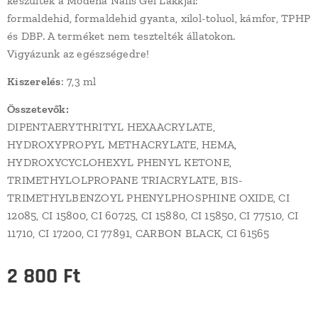
készültek a Modena Nails Gél Lakkjai:
formaldehid, formaldehid gyanta, xilol-toluol, kámfor, TPHP
és DBP. A terméket nem tesztelték állatokon.
Vigyázunk az egészségedre!
Kiszerelés
: 7,3 ml
Összetevők:
DIPENTAERYTHRITYL HEXAACRYLATE,
HYDROXYPROPYL METHACRYLATE, HEMA,
HYDROXYCYCLOHEXYL PHENYL KETONE,
TRIMETHYLOLPROPANE TRIACRYLATE, BIS-
TRIMETHYLBENZOYL PHENYLPHOSPHINE OXIDE, CI
12085, CI 15800, CI 60725, CI 15880, CI 15850, CI 77510, CI
11710, CI 17200, CI 77891, CARBON BLACK, CI 61565
2 800
Ft