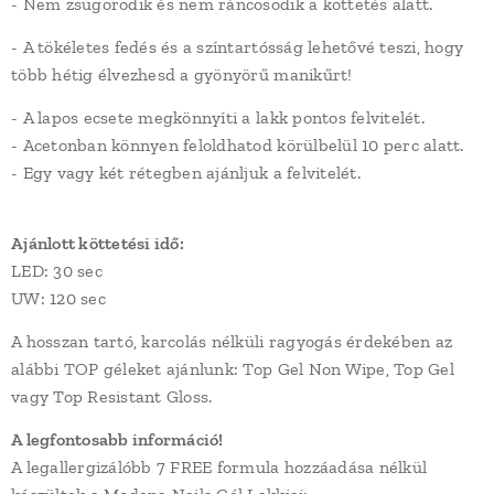
- Nem zsugorodik és nem ráncosodik a köttetés alatt.
- A tökéletes fedés és a színtartósság lehetővé teszi, hogy
több hétig élvezhesd a gyönyörű manikűrt!
- A lapos ecsete megkönnyíti a lakk pontos felvitelét.
- Acetonban könnyen feloldhatod körülbelül 10 perc alatt.
- Egy vagy két rétegben ajánljuk a felvitelét.
Ajánlott köttetési idő:
LED: 30 sec
UW: 120 sec
A hosszan tartó, karcolás nélküli ragyogás érdekében az
alábbi TOP géleket ajánlunk: Top Gel Non Wipe, Top Gel
vagy Top Resistant Gloss.
A legfontosabb információ!
A legallergizálóbb 7 FREE formula hozzáadása nélkül