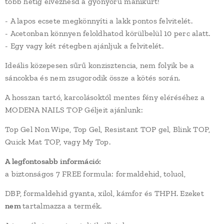
több hétig élvezhesd a gyönyörű manikűrt!
- A lapos ecsete megkönnyíti a lakk pontos felvitelét.
- Acetonban könnyen feloldhatod körülbelül 10 perc alatt.
- Egy vagy két rétegben ajánljuk a felvitelét.
Ideális közepesen sűrű konzisztencia, nem folyik be a
sáncokba és nem zsugorodik össze a kötés során.
A hosszan tartó, karcolásoktól mentes fény eléréséhez a
MODENA NAILS TOP Géljeit ajánlunk:
Top Gel Non Wipe, Top Gel, Resistant TOP gel, Blink TOP,
Quick Mat TOP, vagy My Top.
A legfontosabb információ:
a biztonságos 7 FREE formula: formaldehid, toluol,
DBP, formaldehid gyanta, xilol, kámfor és THPH. Ezeket
nem
tartalmazza a termék.