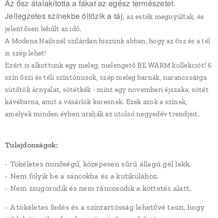
Az ősz átalakította a fákat az egész természetet.
Jellegzetes színekbe öltözik a táj,
az esték megnyúltak, és
jelentősen lehűlt az idő.
A Modena Nailsnél szilárdan hiszünk abban, hogy az ősz és a tél
is szép lehet!
Ezért is alkottunk egy meleg, melengető BE WARM kollekciót! 6
szín őszi és téli színtónusok, szép meleg barnák, narancssárga
sütőtök árnyalat, sötétkék - mint egy novemberi éjszaka, sötét
kávébarna, amit a vásárlók keresnek. Ezek azok a színek,
amelyek minden évben uralják az utolsó negyedév trendjeit.
Tulajdonságok:
- Tökéletes minőségű, közepesen sűrű állagú gél lakk.
- Nem folyik be a sáncokba és a kutikulához.
- Nem zsugorodik és nem ráncosodik a köttetés alatt.
- A tökéletes fedés és a színtartósság lehetővé teszi, hogy