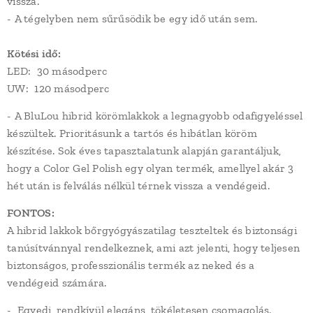
vissza.
- A tégelyben nem sűrűsödik be egy idő után sem.
Kötési idő:
LED: 30 másodperc
UW: 120 másodperc
- A BluLou hibrid körömlakkok a legnagyobb odafigyeléssel
készültek. Prioritásunk a tartós és hibátlan köröm
készítése. Sok éves tapasztalatunk alapján garantáljuk,
hogy a Color Gel Polish egy olyan termék, amellyel akár 3
hét után is felválás nélkül térnek vissza a vendégeid.
FONTOS:
A hibrid lakkok bőrgyógyászatilag teszteltek és biztonsági
tanúsítvánnyal rendelkeznek, ami azt jelenti, hogy teljesen
biztonságos, professzionális termék az neked és a
vendégeid számára.
- Egyedi, rendkívül elegáns, tökéletesen csomagolás.