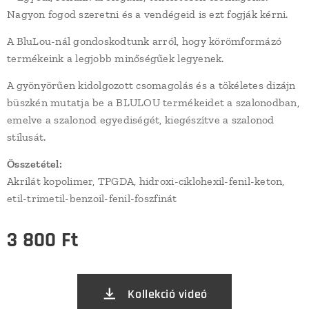
Nagyon fogod szeretni és a vendégeid is ezt fogják kérni.
A BluLou-nál gondoskodtunk arról, hogy körömformázó
termékeink a legjobb minőségűek legyenek.
A gyönyörűen kidolgozott csomagolás és a tökéletes dizájn
büszkén mutatja be a BLULOU termékeidet a szalonodban,
emelve a szalonod egyediségét, kiegészítve a szalonod
stílusát.
Összetétel:
Akrilát kopolimer, TPGDA, hidroxi-ciklohexil-fenil-keton,
etil-trimetil-benzoil-fenil-foszfinát
3 800
Ft
Kollekció videó