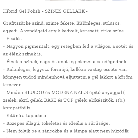
Hibrid Gel Polish - SZÍNES GÉLLAKK -
Grafitszürke színű, szinte fekete. Különleges, stílusos,
egyedi. A vendégeid egyik kedvelt, keresett, ritka színe.
- Fixálós
- Nagyon pigmentált, egy rétegben fed a világos, a sötét és
az élénk színek is.
- Élnek a színek, nagy örömöt fog okozni a vendégednek
- Különleges, legyező formájú, kellően vastag ecsete van,
könnyen tudod mindenhová eljuttatni a gél lakkot a köröm
lemezen.
- Minden BLULOU és MODENA NAILS építő anyaggal (
zselék, akril gélek, BASE és TOP gélek, előkészítők, stb.)
kompatibilis.
- Kitűnő a tapadása
- Közepes állagú, tökéletes és ideális a sűrűsége.
- Nem folyik be a sáncokba és a lámpa alatt nem húzódik