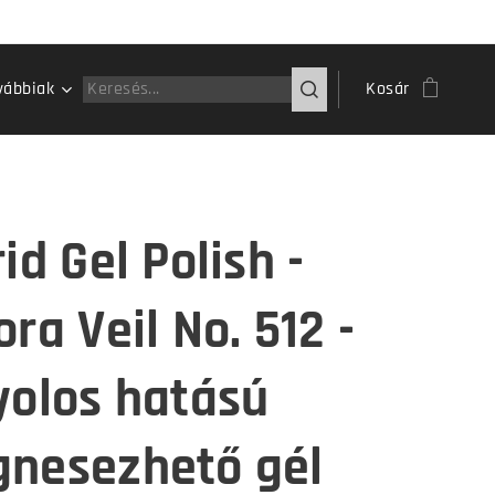
vábbiak
Kosár
id Gel Polish -
ra Veil No. 512 -
yolos hatású
nesezhető gél