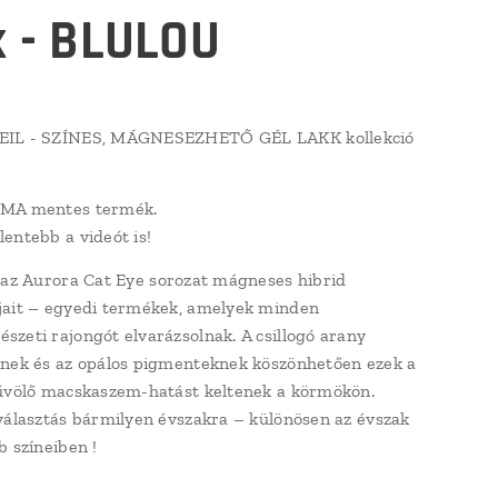
k - BLULOU
IL - SZÍNES, MÁGNESEZHETŐ GÉL LAKK kollekció
MA mentes termék.
entebb a videót is!
l
az Aurora Cat Eye sorozat mágneses hibrid
ait
– egyedi termékek, amelyek minden
zeti rajongót elvarázsolnak. A csillogó
arany
nek és az opálos pigmenteknek
köszönhetően ezek a
űvölő macskaszem-hatást keltenek a körmökön.
választás bármilyen évszakra – különösen
az évszak
b színeiben
!