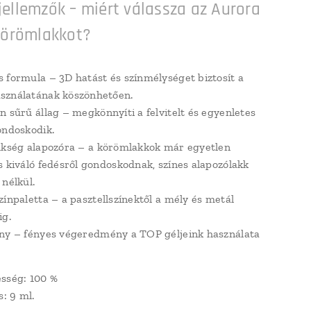
ellemzők – miért válassza az Aurora
körömlakkot?
s formula
– 3D hatást és színmélységet biztosít a
sználatának köszönhetően.
n sűrű állag
– megkönnyíti a felvitelt és egyenletes
ondoskodik.
ükség alapozóra
– a körömlakkok már egyetlen
s kiváló fedésről gondoskodnak, színes alapozólakk
 nélkül.
zínpaletta
– a pasztellszínektől a mély és metál
ig.
ny
– fényes végeredmény a TOP géljeink használata
sség: 100 %
s: 9 ml.