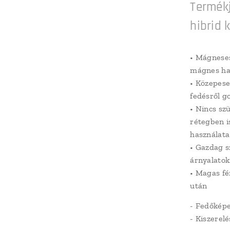
Termékj
hibrid 
• Mágnese
mágnes ha
•
Közepese
fedésről g
•
Nincs sz
rétegben i
használata
•
Gazdag s
árnyalatok
•
Magas fé
után
- Fedőképe
- Kiszerelé