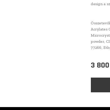
design a s
Összetevő
Acrylates 
Microcryst
powder, CI 
77266, Et
3 800