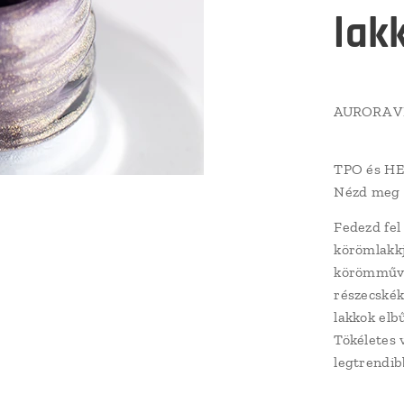
lak
AURORA VE
TPO és HE
Nézd meg l
Fedezd fe
körömlakkj
körömművés
részecskék
lakkok elb
Tökéletes 
legtrendib