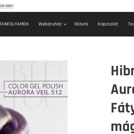
09-9891
TANFOLYAMOK
Webáruház
Rólunk
Kapcsolat
To
Hibr
Auro
Fát
mág