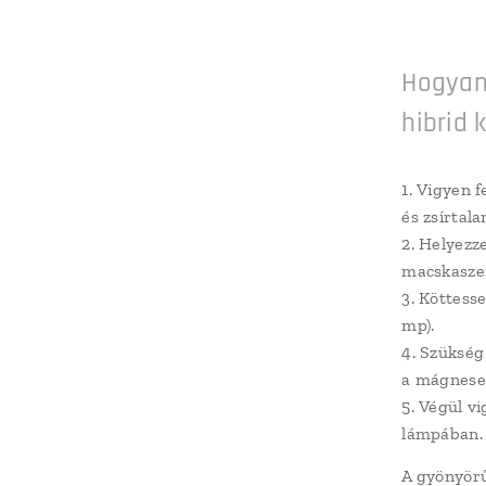
Hogyan 
hibrid
1.
Vigyen fe
és zsírtal
2.
Helyezze
macskasze
3.
Köttesse
mp).
4.
Szükség 
a mágneses
5.
Végül vi
lámpában.
A gyönyörű