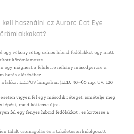
kell használni az Aurora Cat Eye
 körömlakkokat?
l egy vékony réteg színes hibrid fedőlakkot egy matt
anított körömlemezre.
n egy mágnest a felületre néhány másodpercre
a
m hatás
eléréséhez .
 a lakkot
LED/UV lámpában
(LED: 30–60 mp, UV: 120
esetén vigyen fel egy második réteget, ismételje meg
 lépést, majd köttesse újra.
gyen fel
egy fényes hibrid fedőlakkot
, és köttesse a
en tálalt csomagolás és a tökéletesen kidolgozott