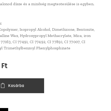
zalonod dísze és a minőség megtestesülése is egyben.
k:
Copolymer, Isopropyl Alcohol, Dimethicone, Bentonite,
alline Wax, Hydroxypropyl Methacrylate, Mica, iron
77163, CI 77491, CI 77492, CI 77891, CI 77007, CI
hyl Trimethylbenzoyl Phenylphosphinate
Ft
Kosárba