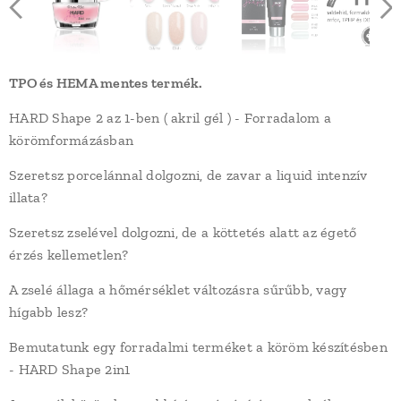
TPO és HEMA mentes termék.
HARD Shape 2 az 1-ben ( akril gél ) - Forradalom a
körömformázásban
Szeretsz porcelánnal dolgozni, de zavar a liquid intenzív
illata?
Szeretsz zselével dolgozni, de a köttetés alatt az égető
érzés kellemetlen?
A zselé állaga a hőmérséklet változásra sűrűbb, vagy
hígabb lesz?
Bemutatunk egy forradalmi terméket a köröm készítésben
- HARD Shape 2in1