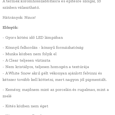
A termék körömhosszabbításra és építésre szolgál, 10
színben választható.
Hátrányok: Nincs!
Előnyök:
- Gyors kötési idő LED lámpában
- Könnyű felhordás - könnyű formázhatóság
- Munka közben nem folyik el
- A Clear teljesen víztiszta
- Nem kristályos, teljesen homogén a textúrája
- A White Snow akril gélt vékonyan ajánlott felvinni és
kétszer tovább kell köttetni, mert nagyon jól pigmentált.
- Kemény, majdnem mint az porcelán és rugalmas, mint a
zselé
- Kötés közben nem éget