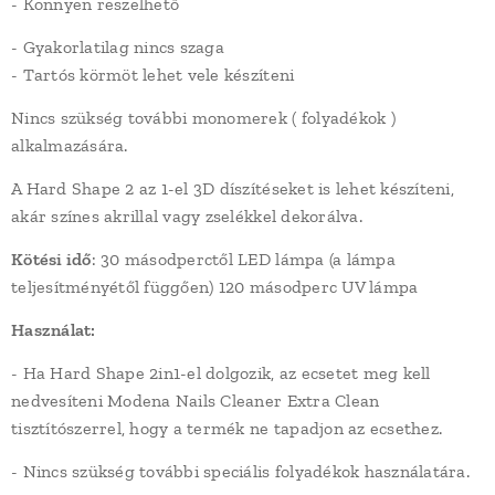
- Könnyen reszelhető
- Gyakorlatilag nincs szaga
- Tartós körmöt lehet vele készíteni
Nincs szükség további monomerek ( folyadékok )
alkalmazására.
A Hard Shape 2 az 1-el 3D díszítéseket is lehet készíteni,
akár színes akrillal vagy zselékkel dekorálva.
Kötési idő
: 30 másodperctől LED lámpa (a lámpa
teljesítményétől függően) 120 másodperc UV lámpa
Használat:
- Ha Hard Shape 2in1-el dolgozik, az ecsetet meg kell
nedvesíteni Modena Nails Cleaner Extra Clean
tisztítószerrel, hogy a termék ne tapadjon az ecsethez.
- Nincs szükség további speciális folyadékok használatára.