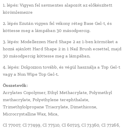
1. lépés: Vigyen fel savmentes alapozót az előkészített
körömlemezre
2. lépés Ezután vigyen fel vékony réteg Base Gel-t, és
köttesse meg a lámpában 30 másodpercig.
3. lépés: Modellezzen Hard Shape 2 az 1-ben körmöket a
hozzá ajánlott Hard Shape 2 in 1 Nail Brush ecsettel, majd
30 másodpercig köttesse meg a lámpában.
4. lépés: Dolgozzon tovább, és végül használja a Top Gel-t
vagy a Non Wipe Top Gel-t.
Összetevők:
Acrylates Copolymer, Ethyl Methacrylate, Polymethyl
methacrylate, Polyethylene terephthalate,
Trimethylolpropane Triacrylate, Dimethicone,
Microcrystalline Wax, Mica,
Cl 77007, Cl 77499, Cl 77510, Cl 60725, Cl 73360, Cl 77266,