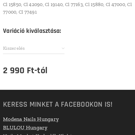
Cl 15850, Cl 42090, Cl 19140, Cl 77163, Cl 15880, Cl 47000, Cl
77000, Cl 77491
Variáció kiválasztása:
Kiszerelés
2 990
Ft
-tól
KERESS MINKET A FACEBOOKON IS!
Modena Nails Hungary
BLULOU Hungary