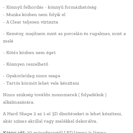
- Könnyű felhordás - könnyű formázhatóság
- Munka közben nem folyik el
- A Clear teljesen víztiszta
- Kemény, majdnem mint az porcelán és rugalmas, mint a
zselé
- Kötés közben nem éget
- Könnyen reszelhető
- Gyakorlatilag nincs szaga
- Tartós körmöt lehet vele készíteni
Nincs szükség további monomerek ( folyadékok )
alkalmazására.
A Hard Shape 2 az 1-el 3D díszítéseket is lehet készíteni,
akár színes akrillal vagy zselékkel dekorálva.
Kötési idő
: 30 másodperctől LED lámpa (a lámpa