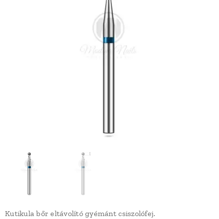
Kutikula bőr eltávolító gyémánt csiszolófej.