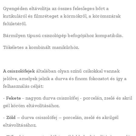
Gyengéden eltávolítja az összes felesleges bőrt a
kutikuláról és filmréteget a körmökről, a körömszárak
felületéről.
Bármilyen típusú csiszológép befogójához kompatibilis.
Tökéletes a kombinált manikűrhöz.
A csiszolófejek
általában olyan színű csíkokkal vannak
jelölve, amelyek jelzik a durva és finom fokozatot és így a
felhasználás célját:
-
Fekete
- nagyon durva csiszolófej - porcelán, zselé és akril
gél köröm eltávolításához.
-
Zöld
– durva csiszolófej – porcelán, zselé és akrilgél
eltávolításához.