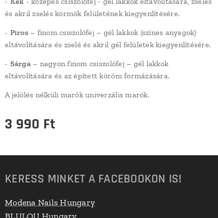
-
Kék
- közepes csiszolófej - gél lakkok eltávolítására, zselés
és akril zselés körmök felületének kiegyenlítésére.
-
Piros
– finom csiszolófej – gél lakkok (színes anyagok)
eltávolítására és zselé és akril gél felületek kiegyenlítésére.
-
Sárga
– nagyon finom csiszolófej – gél lakkok
eltávolítására és az épített köröm formázására.
A jelölés nélküli marók univerzális marók.
3 990
Ft
KERESS MINKET A FACEBOOKON IS!
Modena Nails Hungary
BLULOU Hungary