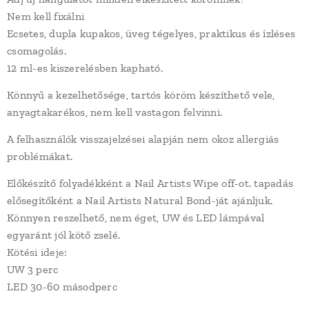
Nem kell fixálni
Ecsetes, dupla kupakos, üveg tégelyes, praktikus és ízléses
csomagolás.
12 ml-es kiszerelésben kapható.
Könnyű a kezelhetősége, tartós köröm készíthető vele,
anyagtakarékos, nem kell vastagon felvinni.
A felhasználók visszajelzései alapján nem okoz allergiás
problémákat.
Előkészítő folyadékként a Nail Artists Wipe off-ot. tapadás
elősegítőként a Nail Artists Natural Bond-ját ajánljuk.
Könnyen reszelhető, nem éget, UW és LED lámpával
egyaránt jól kötő zselé.
Kötési ideje:
UW 3 perc
LED 30-60 másodperc