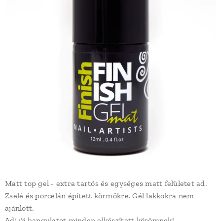
Matt top gel - extra tartós és egységes matt felületet ad.
Zselé és porcelán épített körmökre. Gél lakkokra nem
ajánlott.
Adj új hangulatot minden elkészített körömnek!