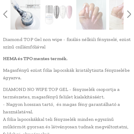
Diamond TOP Gel non wipe - fixálás nélküli fényzselé, ezüst
színű csillámfóliával
HEMA és TPO mentes termék.
Magasfényű ezüst fólia lapocskák kristálytiszta fényzselébe
ágyazva.
DIAMOND NO WIPE TOP GEL - fényzselék csoportja a
természetes, magasfényű felület kialakításáért.
- Nagyon hosszan tartó, és magas fény garantálható a
használatával.
A fólia lapocskákkal teli fényzselék minden egyszínű
műkörmöt gyorsan és látványosan tudnak megváltoztatni,