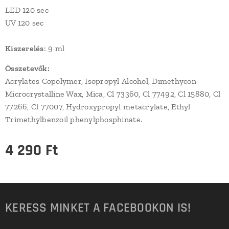
LED 120 sec
UV 120 sec
Kiszerelés
: 9 ml
Összetevők:
Acrylates Copolymer, Isopropyl Alcohol, Dimethycon
Microcrystalline Wax, Mica, Cl 73360, Cl 77492, Cl 15880, Cl
77266, Cl 77007, Hydroxypropyl metacrylate, Ethyl
Trimethylbenzoil phenylphosphinate.
4 290
Ft
KERESS MINKET A FACEBOOKON IS!