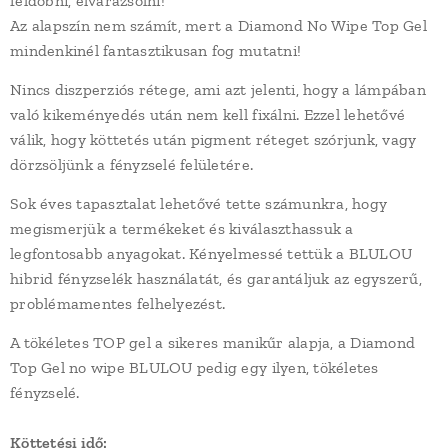
feldobni, elvarázsolni!
Az alapszín nem számít, mert a Diamond No Wipe Top Gel
mindenkinél fantasztikusan fog mutatni!
Nincs diszperziós rétege, ami azt jelenti, hogy a lámpában
való kikeményedés után nem kell fixálni. Ezzel lehetővé
válik, hogy köttetés után pigment réteget szórjunk, vagy
dörzsöljünk a fényzselé felületére.
Sok éves tapasztalat lehetővé tette számunkra, hogy
megismerjük a termékeket és kiválaszthassuk a
legfontosabb anyagokat. Kényelmessé tettük a BLULOU
hibrid fényzselék használatát, és garantáljuk az egyszerű,
problémamentes felhelyezést.
A tökéletes TOP gel a sikeres manikűr alapja, a Diamond
Top Gel no wipe BLULOU pedig egy ilyen, tökéletes
fényzselé.
Köttetési idő: