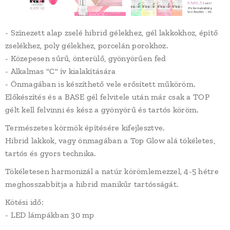
- Színezett alap zselé hibrid gélekhez, gél lakkokhoz, építő
zselékhez, poly gélekhez, porcelán porokhoz.
- Közepesen sűrű, önterülő, gyönyörűen fed
- Alkalmas "C" ív kialakítására
- Önmagában is készíthető vele erősített műköröm.
Előkészítés és a BASE gél felvitele után már csak a TOP
gélt kell felvinni és kész a gyönyörű és tartós köröm.
Természetes körmök építésére kifejlesztve.
Hibrid lakkok, vagy önmagában a Top Glow alá tökéletes,
tartós és gyors technika.
Tökéletesen harmonizál a natúr körömlemezzel, 4-5 hétre
meghosszabbítja a hibrid manikűr tartósságát.
Kötési idő:
- LED lámpákban 30 mp