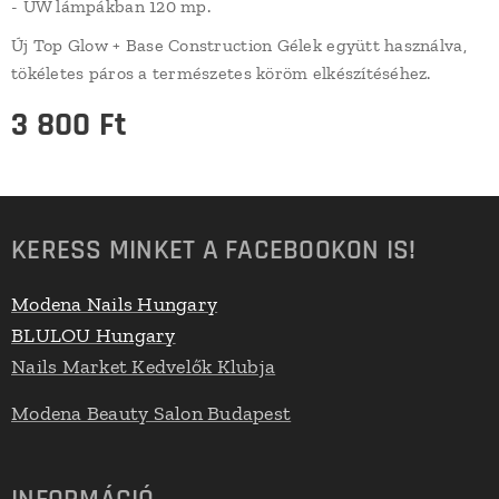
- UW lámpákban 120 mp.
Új Top Glow + Base Construction Gélek együtt használva,
tökéletes páros a természetes köröm elkészítéséhez.
3 800
Ft
KERESS MINKET A FACEBOOKON IS!
Modena Nails Hungary
BLULOU Hungary
Nails Market Kedvelők Klubja
Modena Beauty Salon Budapest