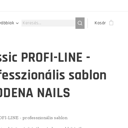
vábbiak
Kosár
ssic PROFI-LINE -
fesszionális sablon
ODENA NAILS
OFI-LINE - professzionális sablon