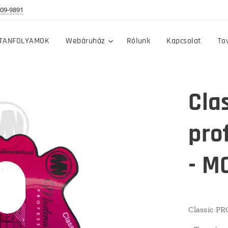
09-9891
TANFOLYAMOK
Webáruház
Rólunk
Kapcsolat
To
Cla
pro
- M
Classic PR