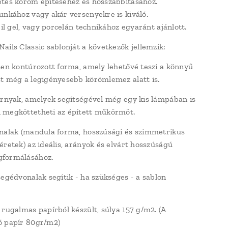
tes köröm építéséhez és hosszabbításához.
unkához vagy akár versenyekre is kiváló.
ril gel, vagy porcelán technikához egyaránt ajánlott.
ails Classic sablonját a következők jellemzik:
sen kontúrozott forma, amely lehetővé teszi a könnyű
t még a legigényesebb körömlemez alatt is.
árnyak, amelyek segítségével még egy kis lámpában is
 megköttetheti az épített műkörmöt.
nalak (mandula forma, hosszúsági és szimmetrikus
éretek) az ideális, arányok és elvárt hosszúságú
formálásához.
segédvonalak segítik - ha szükséges - a sablon
 rugalmas papírból készült, súlya 157 g/m2. (A
ó papír 80gr/m2)