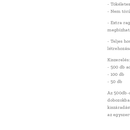
- Tökéletes
- Nem töri
- Extra rag
megbízható
- Teljes ho
létrehozás
Kiszerelés:
- 500 db a
- 100 db
- 50 db
Az 500db-o
dobozokba
kiszáradás
az egyszer