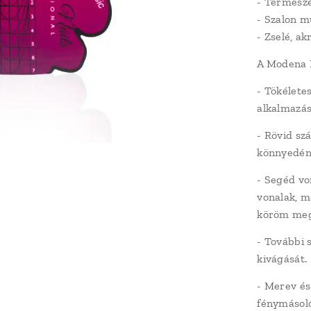
- Természe
- Szalon m
- Zselé, ak
A Modena N
- Tökélete
alkalmazás
- Rövid sz
könnyedén
- Segéd vo
vonalak, m
köröm meg
- További 
kivágását.
- Merev és
fénymásol