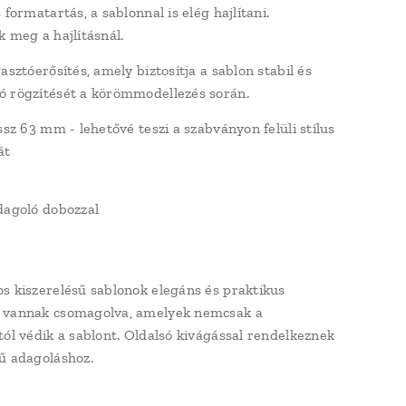
 formatartás, a sablonnal is elég hajlítani.
k meg a hajlításnál.
asztóerősítés, amely biztosítja a sablon stabil és
 rögzítését a körömmodellezés során.
ssz 63 mm - lehetővé teszi a szabványon felüli stílus
át
dagoló dobozzal
s kiszerelésű sablonok elegáns és praktikus
 vannak csomagolva, amelyek nemcsak a
tól védik a sablont. Oldalsó kivágással rendelkeznek
ű adagoláshoz.