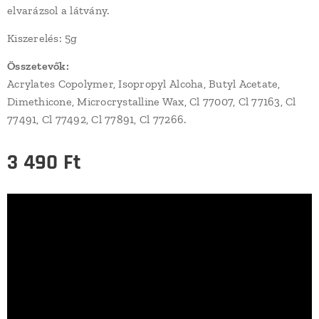
elvarázsol a látvány.
Kiszerelés: 5g
Összetevők:
Acrylates Copolymer, Isopropyl Alcoha, Butyl Acetate,
Dimethicone, Microcrystalline Wax, Cl 77007, Cl 77163, Cl
77491, Cl 77492, Cl 77891, Cl 77266.
3 490
Ft