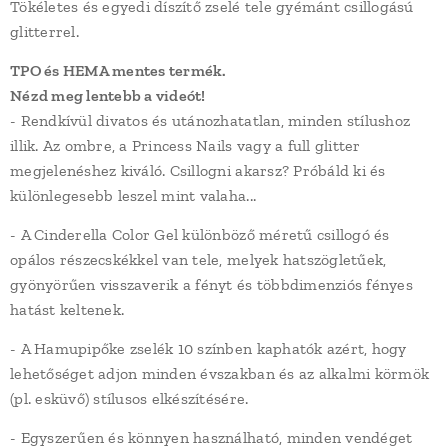
Tökéletes és egyedi díszítő zselé tele gyémánt csillogású
glitterrel.
TPO és HEMA mentes termék.
Nézd meg lentebb a videót!
- Rendkívül divatos és utánozhatatlan, minden stílushoz
illik. Az ombre, a Princess Nails vagy a full glitter
megjelenéshez kiváló. Csillogni akarsz? Próbáld ki és
különlegesebb leszel mint valaha...
- A Cinderella Color Gel különböző méretű csillogó és
opálos részecskékkel van tele, melyek hatszögletűek,
gyönyörűen visszaverik a fényt és többdimenziós fényes
hatást keltenek.
- A Hamupipőke zselék 10 színben kaphatók azért, hogy
lehetőséget adjon minden évszakban és az alkalmi körmök
(pl. esküvő) stílusos elkészítésére.
- Egyszerűen és könnyen használható, minden vendéget