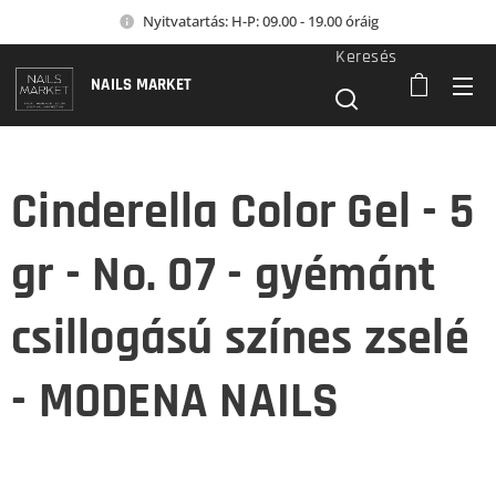
Nyitvatartás: H-P: 09.00 - 19.00 óráig
Keresés
NAILS MARKET
Cinderella Color Gel - 5
gr - No. 07 - gyémánt
csillogású színes zselé
- MODENA NAILS