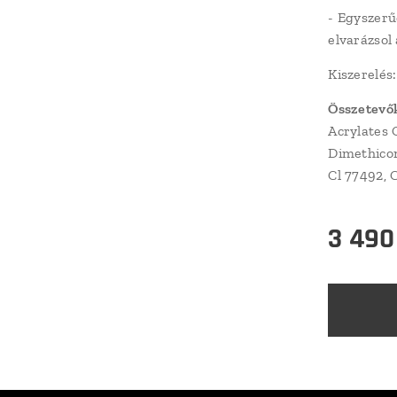
- Egyszerű
elvarázsol 
Kiszerelés
Összetevő
Acrylates 
Dimethicon
Cl 77492, 
3 490