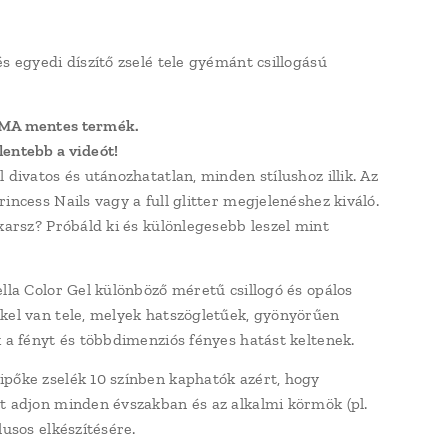
és egyedi díszítő zselé tele gyémánt csillogású
MA mentes termék.
entebb a videót!
 divatos és utánozhatatlan, minden stílushoz illik. Az
incess Nails vagy a full glitter megjelenéshez kiváló.
akarsz? Próbáld ki és különlegesebb leszel mint
ella Color Gel különböző méretű csillogó és opálos
kel van tele, melyek hatszögletűek, gyönyörűen
k a fényt és többdimenziós fényes hatást keltenek.
pőke zselék 10 színben kaphatók azért, hogy
t adjon minden évszakban és az alkalmi körmök (pl.
lusos elkészítésére.