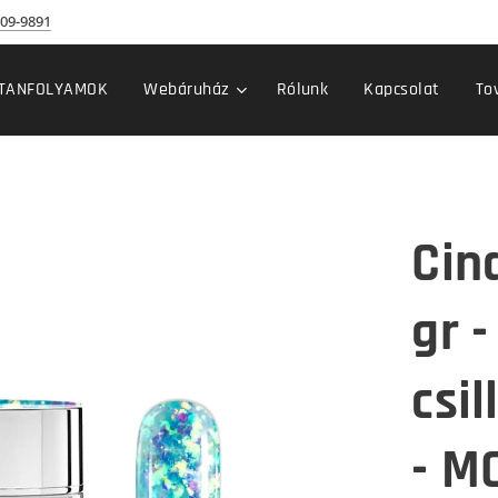
09-9891
TANFOLYAMOK
Webáruház
Rólunk
Kapcsolat
To
Cind
gr 
csi
- M