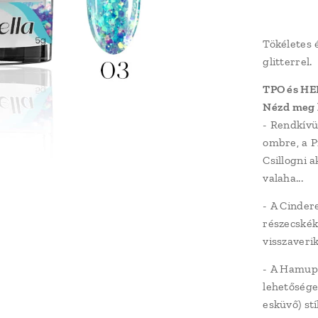
Tökéletes 
glitterrel.
TPO és HE
Nézd meg l
- Rendkívül
ombre, a Pr
Csillogni 
valaha...
- A Cinder
részecskék
visszaveri
- A Hamupi
lehetősége
esküvő) stí