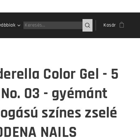
vábbiak
Kosár
erella Color Gel - 5
- No. 03 - gyémánt
llogású színes zselé
ODENA NAILS