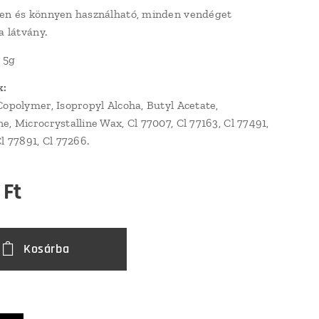
en és könnyen használható, minden vendéget
a látvány.
: 5g
k:
Copolymer, Isopropyl Alcoha, Butyl Acetate,
e, Microcrystalline Wax, Cl 77007, Cl 77163, Cl 77491,
Cl 77891, Cl 77266.
Ft
Kosárba