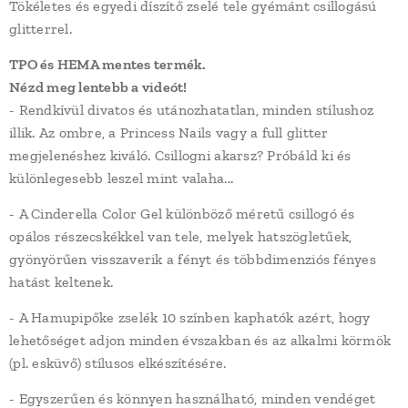
Tökéletes és egyedi díszítő zselé tele gyémánt csillogású
glitterrel.
TPO és HEMA mentes termék.
Nézd meg lentebb a videót!
- Rendkívül divatos és utánozhatatlan, minden stílushoz
illik. Az ombre, a Princess Nails vagy a full glitter
megjelenéshez kiváló. Csillogni akarsz? Próbáld ki és
különlegesebb leszel mint valaha...
- A Cinderella Color Gel különböző méretű csillogó és
opálos részecskékkel van tele, melyek hatszögletűek,
gyönyörűen visszaverik a fényt és többdimenziós fényes
hatást keltenek.
- A Hamupipőke zselék 10 színben kaphatók azért, hogy
lehetőséget adjon minden évszakban és az alkalmi körmök
(pl. esküvő) stílusos elkészítésére.
- Egyszerűen és könnyen használható, minden vendéget