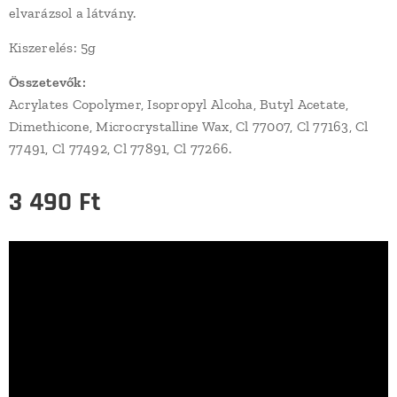
elvarázsol a látvány.
Kiszerelés: 5g
Összetevők:
Acrylates Copolymer, Isopropyl Alcoha, Butyl Acetate,
Dimethicone, Microcrystalline Wax, Cl 77007, Cl 77163, Cl
77491, Cl 77492, Cl 77891, Cl 77266.
3 490
Ft