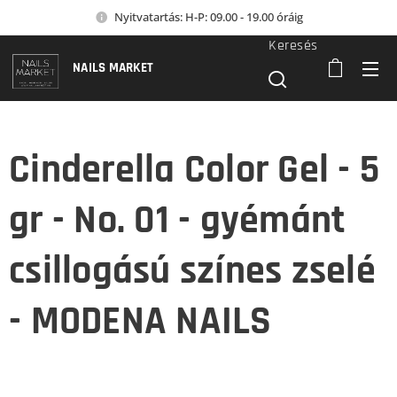
Nyitvatartás: H-P: 09.00 - 19.00 óráig
Keresés
NAILS MARKET
Cinderella Color Gel - 5
gr - No. 01 - gyémánt
csillogású színes zselé
- MODENA NAILS