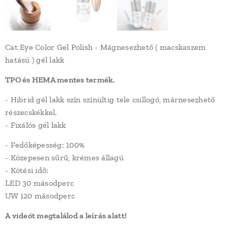
Cat Eye Color Gel Polish - Mágnesezhető ( macskaszem
hatású ) gél lakk
TPO és HEMA mentes termék.
- Hibrid gél lakk szín színültig tele csillogó, márnesezhető
részecskékkel.
- Fixálós gél lakk
- Fedőképesség: 100%
- Közepesen sűrű, krémes állagú
- Kötési idő:
LED 30 másodperc
UW 120 másodperc
A videót megtalálod a leírás alatt!