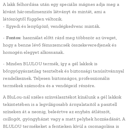
A lakk felhordása után egy speciális mágnes adja meg a
kívánt háromdimenziós látványt és mintát, ami a
látószögtől függően változik.
- Egyedi és lenyűgöző, vendégkedvenc minták.
-
Fontos
: használat előtt rázd meg többször az üveget,
hogy a benne lévő fémszemcsék összekeveredjenek és
homogén elegyet alkossanak.
- Minden BLULOU termék, így a gél lakkok is
bőrgyógyászatilag teszteltek és biztonsági tanúsítvánnyal
rendelkeznek. Teljesen biztonságos, professzionális
termékek számodra és a vendégeid részére.
A BluLou-nál széles színválasztékot kínálunk a gél lakkok
tekintetében is a legvilágosabb árnyalataitól a pasztell
színeken át a neonig, beleértve az enyhén átlátszót,
csillogót, gyöngyházat vagy a matt pelyhek hozzáadását. A
BLULOU termékeket a fentieken kívül a csomagolása is