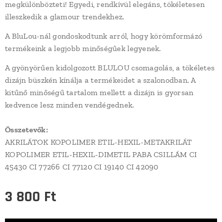
megkülönbözteti! Egyedi, rendkívül elegáns, tökéletesen
illeszkedik a glamour trendekhez.
A BluLou-nál gondoskodtunk arról, hogy körömformázó
termékeink a legjobb minőségűek legyenek.
A gyönyörűen kidolgozott BLULOU csomagolás, a tökéletes
dizájn büszkén kínálja a termékeidet a szalonodban. A
kitűnő minőségű tartalom mellett a dizájn is gyorsan
kedvence lesz minden vendégednek.
Összetevők:
AKRILÁTOK KOPOLIMER ETIL-HEXIL-METAKRILÁT
KOPOLIMER ETIL-HEXIL-DIMETIL PABA CSILLÁM CI
45430 CI 77266 CI 77120 CI 19140 CI 42090
3 800
Ft