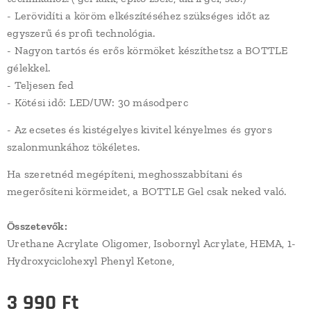
- Lerövidíti a köröm elkészítéséhez szükséges időt az
egyszerű és profi technológia.
- Nagyon tartós és erős körmöket készíthetsz a BOTTLE
gélekkel.
- Teljesen fed
- Kötési idő: LED/UW: 30 másodperc
- Az ecsetes és kistégelyes kivitel kényelmes és gyors
szalonmunkához tökéletes.
Ha szeretnéd megépíteni, meghosszabbítani és
megerősíteni körmeidet, a BOTTLE Gel csak neked való.
Összetevők:
Urethane Acrylate Oligomer, Isobornyl Acrylate, HEMA, 1-
Hydroxyciclohexyl Phenyl Ketone,
3 990
Ft