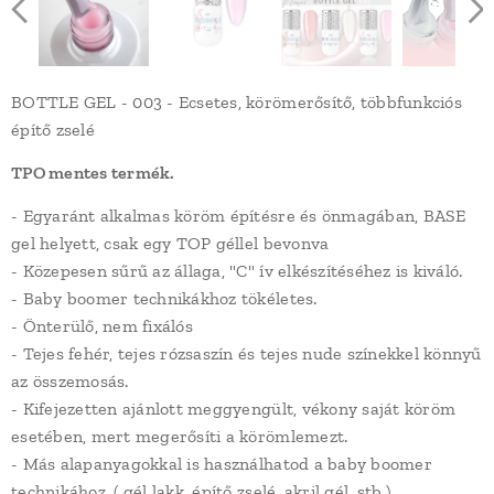
BOTTLE GEL - 003 - Ecsetes, körömerősítő, többfunkciós
építő zselé
TPO mentes termék.
- Egyaránt alkalmas köröm építésre és önmagában, BASE
gel helyett, csak egy TOP géllel bevonva
- Közepesen sűrű az állaga, "C" ív elkészítéséhez is kiváló.
- Baby boomer technikákhoz tökéletes.
- Önterülő, nem fixálós
- Tejes fehér, tejes rózsaszín és tejes nude színekkel könnyű
az összemosás.
- Kifejezetten ajánlott meggyengült, vékony saját köröm
esetében, mert megerősíti a körömlemezt.
- Más alapanyagokkal is használhatod a baby boomer
technikához. ( gél lakk, építő zselé, akril gél, stb.)