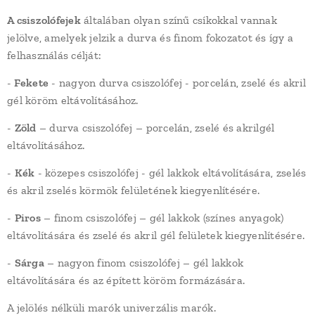
A csiszolófejek
általában olyan színű csíkokkal vannak
jelölve, amelyek jelzik a durva és finom fokozatot és így a
felhasználás célját:
-
Fekete
- nagyon durva csiszolófej - porcelán, zselé és akril
gél köröm eltávolításához.
-
Zöld
– durva csiszolófej – porcelán, zselé és akrilgél
eltávolításához.
-
Kék
- közepes csiszolófej - gél lakkok eltávolítására, zselés
és akril zselés körmök felületének kiegyenlítésére.
-
Piros
– finom csiszolófej – gél lakkok (színes anyagok)
eltávolítására és zselé és akril gél felületek kiegyenlítésére.
-
Sárga
– nagyon finom csiszolófej – gél lakkok
eltávolítására és az épített köröm formázására.
A jelölés nélküli marók univerzális marók.