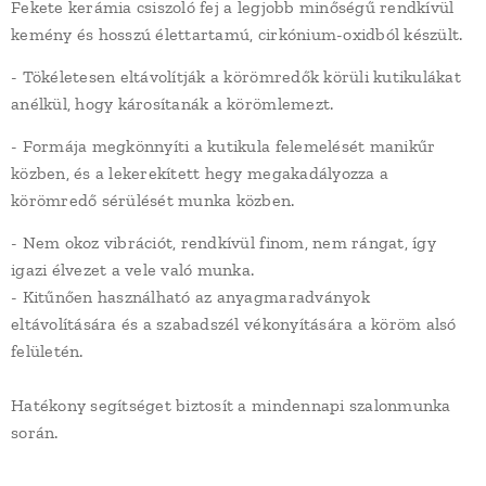
Fekete kerámia csiszoló fej a legjobb minőségű rendkívül
kemény és hosszú élettartamú, cirkónium-oxidból készült.
- Tökéletesen eltávolítják a körömredők körüli kutikulákat
anélkül, hogy károsítanák a körömlemezt.
- Formája megkönnyíti a kutikula felemelését manikűr
közben, és a lekerekített hegy megakadályozza a
körömredő sérülését munka közben.
- Nem okoz vibrációt, rendkívül finom, nem rángat, így
igazi élvezet a vele való munka.
- Kitűnően használható az anyagmaradványok
eltávolítására és a szabadszél vékonyítására a köröm alsó
felületén.
Hatékony segítséget biztosít a mindennapi szalonmunka
során.