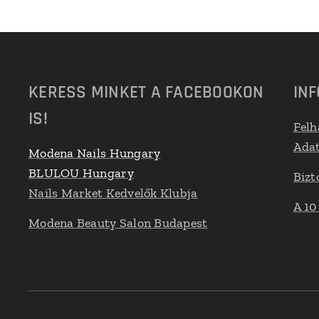
KERESS MINKET A FACEBOOKON
IN
IS!
Felh
Adat
Modena Nails Hungary
BLULOU Hungary
Bizt
Nails Market Kedvelők Klubja
A 10
Modena Beauty Salon Budapest