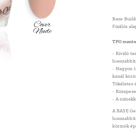
Base Build
Fixálós ala
TPO mente
- Kiváló t
hosszabbít
- Nagyon t
kanál körmö
Tökéletes 
- Közepese
- A színek
A BASE Gel
hosszabbít
körmök épí