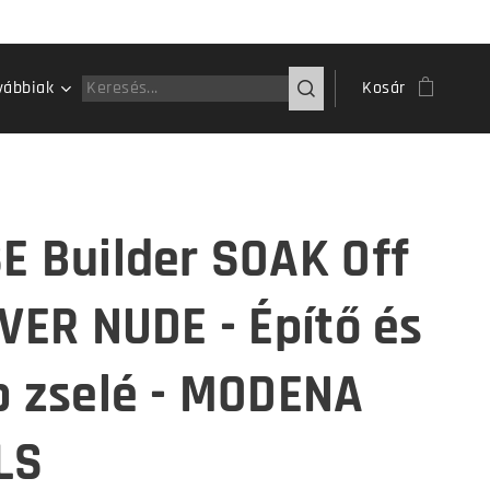
vábbiak
Kosár
E Builder SOAK Off
OVER NUDE - Építő és
p zselé - MODENA
LS