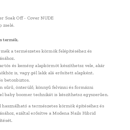
er Soak Off - Cover NUDE
p zselé.
s termék.
ermék a természetes körmök felépítéséhez és
ásához.
artós és kemény alapkörmöt készíthetsz vele, akár
khöz is, vagy gél lakk alá erősített alapként.
és betonbiztos.
n sűrű, önterülő, könnyű felvinni és formázni
kel baby boomer technikát is készíthetsz egyszerűen.
 használható a természetes körmök építéséhez és
ásához, ezáltal erősítve a Modena Nails Hibrid
tését.