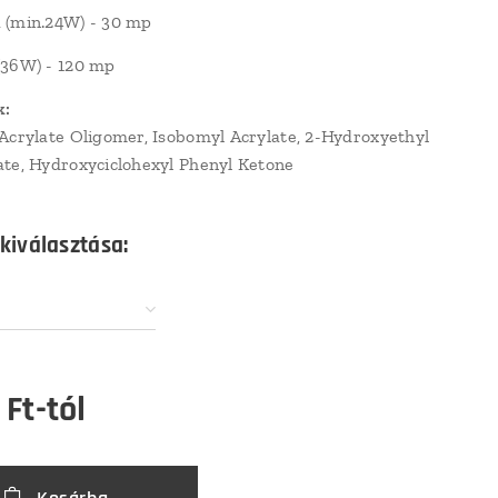
 (min.24W) - 30 mp
(36W) - 120 mp
k:
Acrylate Oligomer, Isobomyl Acrylate, 2-Hydroxyethyl
te, Hydroxyciclohexyl Phenyl Ketone
 kiválasztása:
Ft
-tól