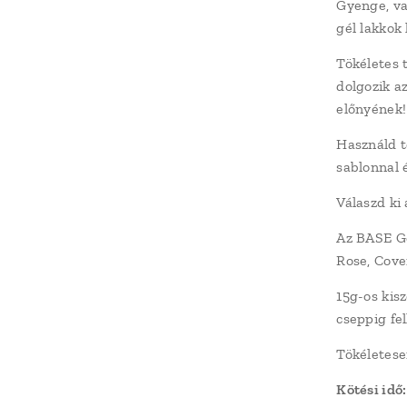
Gyenge, v
gél lakkok
Tökéletes 
dolgozik a
előnyének!
Használd 
sablonnal 
Válaszd ki
Az BASE Ge
Rose, Cove
15g-os kis
cseppig fe
Tökéletese
Kötési idő: