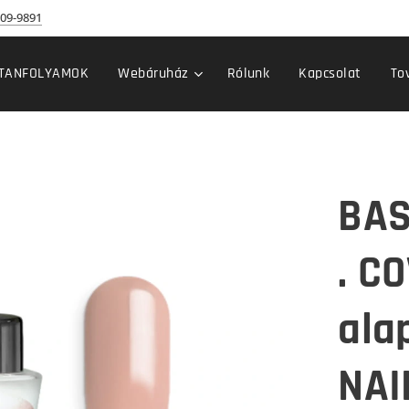
09-9891
TANFOLYAMOK
Webáruház
Rólunk
Kapcsolat
To
BAS
. C
ala
NAI