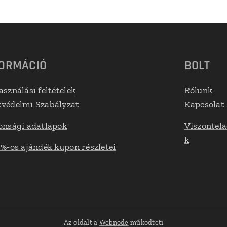
FORMÁCIÓ
BOLT
asználási feltételek
Rólunk
védelmi Szabályzat
Kapcsolat
onsági adatlapok
Viszontel
k
 %-os ajándék kupon részletei
Az oldalt a
Webnode
működteti