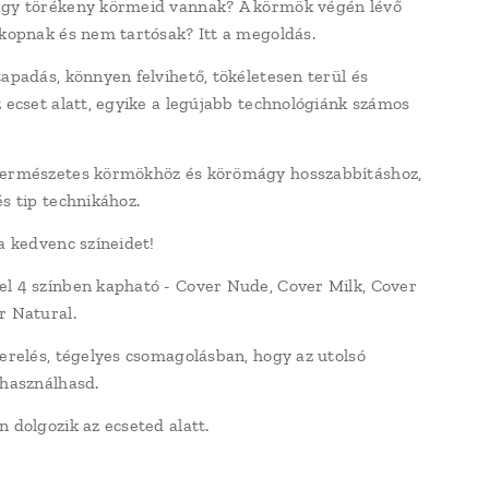
agy törékeny körmeid vannak? A körmök végén lévő
 kopnak és nem tartósak? Itt a megoldás.
tapadás, könnyen felvihető, tökéletesen terül és
z ecset alatt, egyike a legújabb technológiánk számos
természetes körmökhöz és körömágy hosszabbításhoz,
és tip technikához.
 a kedvenc színeidet!
l 4 színben kapható - Cover Nude, Cover Milk, Cover
r Natural.
zerelés, tégelyes csomagolásban, hogy az utolsó
lhasználhasd.
n dolgozik az ecseted alatt.