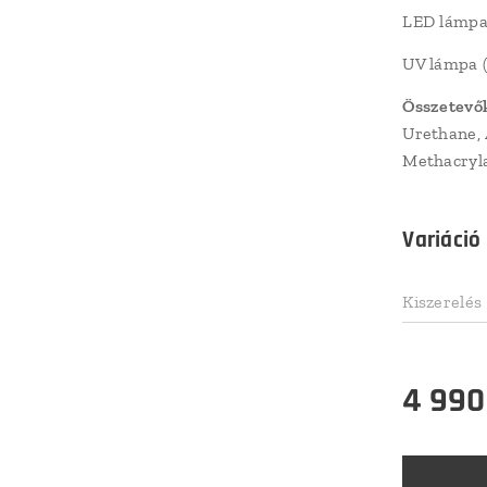
LED lámpa
UV lámpa 
Összetevő
Urethane, 
Methacryla
Variáció
Kiszerelés
4 990