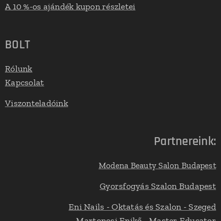
A 10 %-os ajándék kupon részletei
BOLT
Rólunk
Kapcsolat
Viszonteladóink
Partnereink:
Modena Beauty Salon Budapest
Gyorsfogyás Szalon Budapest
Eni Nails - Oktatás és Szalon - Szeged
Martonosi Enikő - Master Educator