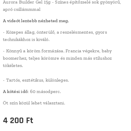
Aurora Builder Gel 15g - Színes építőzselé sok gyönyörű,
apró csillámmmal
A videót lentebb nézheted meg.
- Közepes állag, önterülő, a reszelésmentes, gyors
technikákhoz is kiváló.
- Könnyű a köröm formázása. Francia végekre, baby
boomerhez, teljes körömre és minden más stílushoz
tökéletes.
- Tartós, esztétikus, különleges.
A kötési idő
: 60 másodperc.
Öt szín közül lehet választani.
4 200
Ft