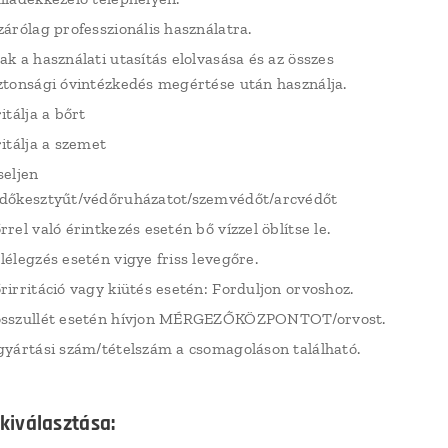
zárólag professzionális használatra.
ak a használati utasítás elolvasása és az összes
ztonsági óvintézkedés megértése után használja.
ritálja a bőrt
ritálja a szemet
seljen
dőkesztyűt/védőruházatot/szemvédőt/arcvédőt
rrel való érintkezés esetén bő vízzel öblítse le.
lélegzés esetén vigye friss levegőre.
rirritáció vagy kiütés esetén: Forduljon orvoshoz.
sszullét esetén hívjon MÉRGEZŐKÖZPONTOT/orvost.
gyártási szám/tételszám a csomagoláson található.
 kiválasztása: