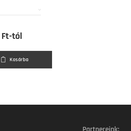
Ft
-tól
Kosárba
Partnereink: