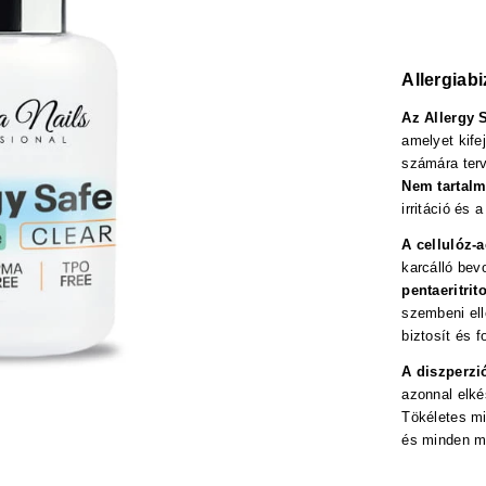
Allergiabi
Az Allergy 
amelyet kife
számára ter
Nem tartal
irritáció és
A cellulóz-a
karcálló bev
pentaeritrit
szembeni el
biztosít és f
A diszperzi
azonnal elké
Tökéletes m
és minden má