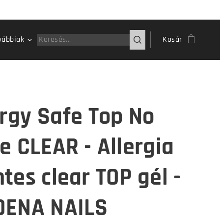
vábbiak
Kosár
ergy Safe Top No
e CLEAR - Allergia
tes clear TOP gél -
ENA NAILS