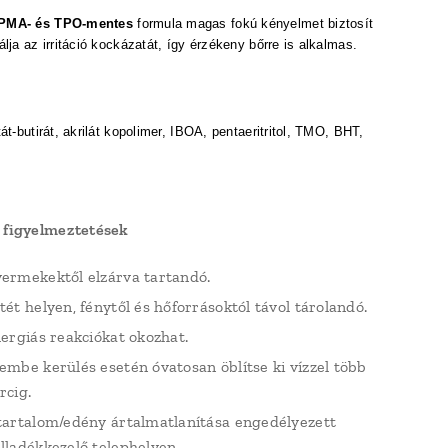
PMA- és
TPO-mentes
formula
magas fokú kényelmet biztosít
lja az irritáció kockázatát, így érzékeny bőrre is alkalmas.
:
át-butirát, akrilát kopolimer, IBOA, pentaeritritol, TMO, BHT,
 figyelmeztetések
ermekektől elzárva tartandó.
tét helyen, fénytől és hőforrásoktól távol tárolandó.
lergiás reakciókat okozhat.
embe kerülés esetén óvatosan öblítse ki vízzel több
rcig.
tartalom/edény ártalmatlanítása engedélyezett
lladékkezelő telephelyen.