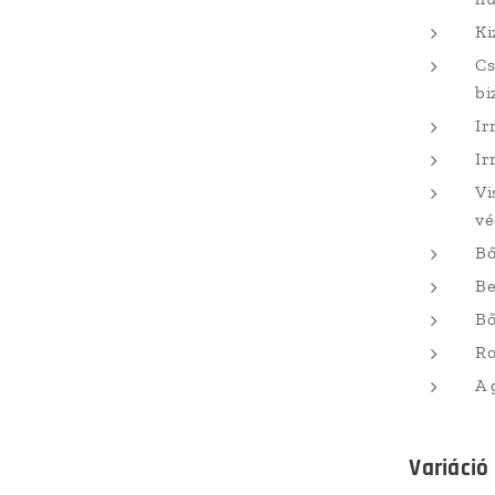
Ki
Cs
bi
Ir
Ir
Vi
vé
Bő
Be
Bő
Ro
A 
Variáció