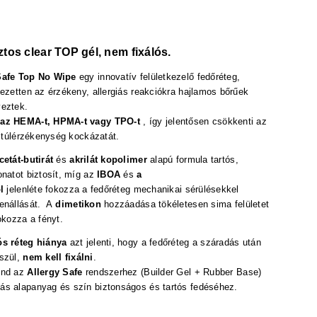
ztos clear TOP gél, nem fixálós.
Safe Top No Wipe
egy innovatív felületkezelő fedőréteg,
jezetten az érzékeny, allergiás reakciókra hajlamos bőrűek
veztek.
maz HEMA-t, HPMA-t vagy TPO-t
, így jelentősen csökkenti az
 a túlérzékenység kockázatát.
cetát-butirát
és
akrilát kopolimer
alapú formula
tartós,
onatot biztosít, míg az
IBOA
és
a
ol
jelenléte
fokozza a fedőréteg mechanikai sérülésekkel
lenállását. A
dimetikon
hozzáadása
tökéletesen sima felületet
okozza a fényt.
ós réteg hiánya
azt jelenti, hogy a fedőréteg a száradás után
szül,
nem kell fixálni
.
ind az
Allergy Safe
rendszerhez (Builder Gel + Rubber Base)
s alapanyag és szín biztonságos és tartós fedéséhez.