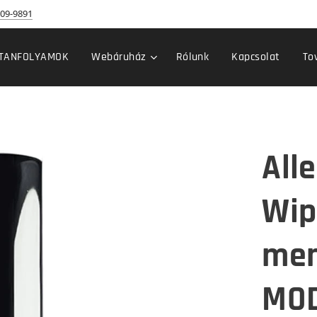
09-9891
TANFOLYAMOK
Webáruház
Rólunk
Kapcsolat
To
All
Wip
men
MOD