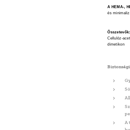
A HEMA-, H
és minimalizá
Összetevők
Cellulóz-acet
dimetikon
Biztonsági
Gy
Sö
Al
Sz
pe
A 
hu