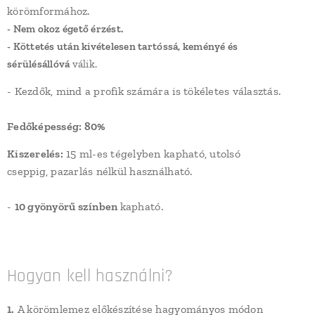
körömformához.
- Nem okoz égető érzést.
- Köttetés után
kivételesen tartóssá, keményé és
sérülésállóvá
válik.
- Kezdők, mind a profik számára is tökéletes választás.
Fedőképesség: 80%
Kiszerelés:
15 ml-es tégelyben
kapható, utolsó
cseppig,
pazarlás nélkül használható.
-
10 gyönyörű színben
kapható.
Hogyan kell használni?
1.
A körömlemez előkészítése hagyományos módon