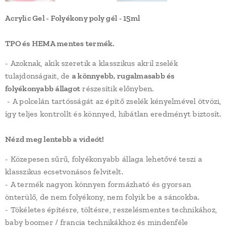
Acrylic Gel - Folyékony poly gél - 15ml
TPO és HEMA mentes termék.
- Azoknak, akik szeretik a klasszikus akril zselék
tulajdonságait, de
a könnyebb, rugalmasabb és
folyékonyabb állagot
részesítik előnyben.
- A polcelán tartósságát az építő zselék kényelmével ötvözi,
így teljes kontrollt és könnyed, hibátlan eredményt biztosít.
Nézd meg lentebb a videót!
- Közepesen sűrű, folyékonyabb állaga
lehetővé teszi a
klasszikus ecsetvonásos felvitelt.
- A termék nagyon könnyen formázható és gyorsan
önterülő, de nem folyékony, nem folyik be a sáncokba.
- Tökéletes építésre, töltésre, reszelésmentes technikához,
baby boomer / francia technikákhoz és mindenféle