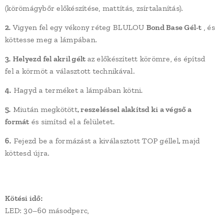
(körömágybőr előkészítése, mattítás, zsírtalanítás).
2.
Vigyen fel egy vékony réteg BLULOU
Bond
Base Gél-t
, és
köttesse meg a lámpában.
3. Helyezd fel
akril gélt
az előkészített körömre
, és építsd
fel a körmöt a választott technikával.
4.
Hagyd a terméket a lámpában kötni.
5.
Miután megkötött
, reszeléssel alakítsd ki a végső a
formát
és simítsd el a felületet.
6.
Fejezd be a formázást a kiválasztott TOP géllel
,
majd
köttesd újra.
Kötési idő:
LED: 30–60 másodperc,