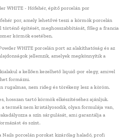
er WHITE - Hófehér, építő porcelán por
ófehér por, amely lehetővé teszi a körmök porcelán
l történő építését, meghosszabbítását, főleg a francia
oomer körmök esetében.
 Powder WHITE porcelán port az alakíthatóság és az
ulajdonságok jellemzik, amelyek megkönnyítik a
kialakul a kellően kezelhető liquid-por elegy, amivel
het formázni.
án rugalmas, nem rideg és törékeny lesz a köröm.
tes, hosszan tartó körmök elkészítéséhez ajánljuk.
l a termék nem kristályosodik, olyan formulája van,
kadályozza a szín sárgulását, ami garantálja a
ormázást és színt.
 Nails porcelán porokat kizárólag haladó, profi