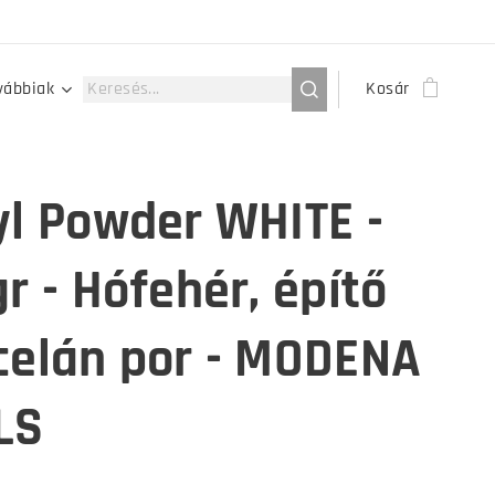
vábbiak
Kosár
yl Powder WHITE -
gr - Hófehér, építő
celán por - MODENA
LS