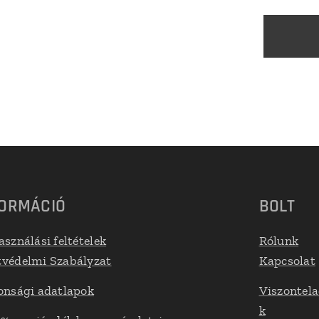
FORMÁCIÓ
BOLT
asználási feltételek
Rólunk
védelmi Szabályzat
Kapcsolat
onsági adatlapok
Viszontel
k