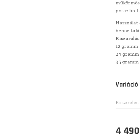
műkörmösö
porcelán L
Használat 
benne talá
Kiszerelés
12 gramm
24 gramm
35 gramm
Variáció
Kiszerelés
4 490