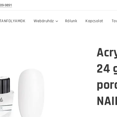
09-9891
TANFOLYAMOK
Webáruház
Rólunk
Kapcsolat
To
Acr
24 
por
NAI