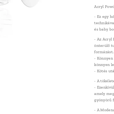
Acryl Powd
- Ez egy h
technikáva
és baby b
- Az Acryl
önterülő t
formázást.
- Könnyen 
könnyen le
- Kötés ut
- A tökéle
- Ezenkívü
amely mega
gyönyörű f
- A Modena