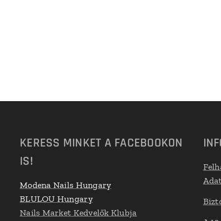
KERESS MINKET A FACEBOOKON
IN
IS!
Felh
Adat
Modena Nails Hungary
BLULOU Hungary
Bizt
Nails Market Kedvelők Klubja