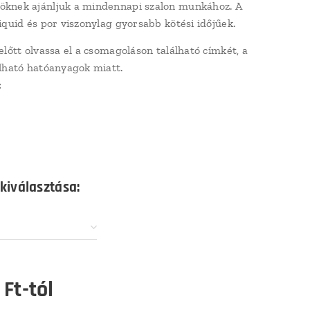
knek ajánljuk a mindennapi szalon munkához. A
iquid és por viszonylag gyorsabb kötési időjűek.
előtt olvassa el a csomagoláson található címkét, a
lható hatóanyagok miatt.
:
 kiválasztása:
Ft
-tól