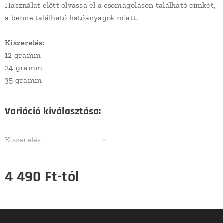
Használat előtt olvassa el a csomagoláson található címkét,
a benne található hatóanyagok miatt.
Kiszerelés:
12 gramm
24 gramm
35 gramm
Variáció kiválasztása:
Kiszerelés
4 490
Ft
-tól