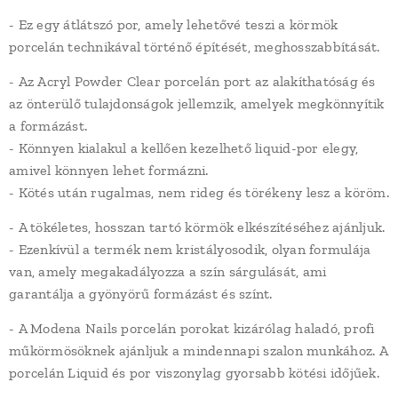
- Ez egy átlátszó por, amely lehetővé teszi a körmök
porcelán technikával történő építését, meghosszabbítását.
- Az Acryl Powder Clear porcelán port az alakíthatóság és
az önterülő tulajdonságok jellemzik, amelyek megkönnyítik
a formázást.
- Könnyen kialakul a kellően kezelhető liquid-por elegy,
amivel könnyen lehet formázni.
- Kötés után rugalmas, nem rideg és törékeny lesz a köröm.
- A tökéletes, hosszan tartó körmök elkészítéséhez ajánljuk.
- Ezenkívül a termék nem kristályosodik, olyan formulája
van, amely megakadályozza a szín sárgulását, ami
garantálja a gyönyörű formázást és színt.
- A Modena Nails porcelán porokat kizárólag haladó, profi
műkörmösöknek ajánljuk a mindennapi szalon munkához. A
porcelán Liquid és por viszonylag gyorsabb kötési időjűek.