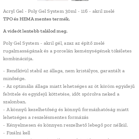
Acryl Gel - Poly Gel System 30ml - 116 - akril zselé
TPO és HEMA mentes termék.
A videót lentebb találod meg.
Poly Gel System - akril gél, azaz az építő zselé
rugalmasságának és a porcelán keménységének tökéletes
kombinációja.
- Rendkívül stabil az állaga, nem kristályos, garantált a
minősége.
- Az optimális állaga miatt lehetséges az öt köröm egyidejű
felvitele és egyidejű köttetése, időt spórolva neked a
szalonban.
- A könnyű kezelhetőség és könnyű formázhatóság miatt
lehetséges a reszelésmentes formázás
- Kényelmesen és könnyen reszelhető lebegő por nélkül.
- Fixálni kell