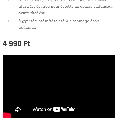
utasítást és meg nem értette az összes biztonsági
óvintézkedést.
A gyártási szám/tételszám a csomagoláson
található.
4 990
Ft