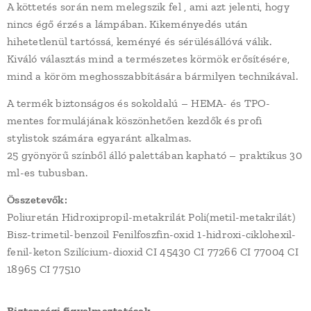
A köttetés során nem melegszik fel , ami azt jelenti, hogy
nincs égő érzés a lámpában. Kikeményedés után
hihetetlenül tartóssá, keményé és sérülésállóvá válik.
Kiváló választás mind a természetes körmök erősítésére,
mind a köröm meghosszabbítására bármilyen technikával.
A termék biztonságos és sokoldalú – HEMA- és TPO-
mentes formulájának köszönhetően kezdők és profi
stylistok számára egyaránt alkalmas.
25 gyönyörű színből álló palettában kapható – praktikus 30
ml-es tubusban.
Összetevők:
Poliuretán Hidroxipropil-metakrilát Poli(metil-metakrilát)
Bisz-trimetil-benzoil Fenilfoszfin-oxid 1-hidroxi-ciklohexil-
fenil-keton Szilícium-dioxid CI 45430 CI 77266 CI 77004 CI
18965 CI 77510
Biztonsági figyelmeztetések