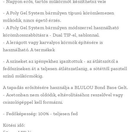
- Nagyon erős, tartós műkörmöt készíthetsz vele
- A Poly Gel System bármilyen típusú körömlemezen
működik, nincs égető érzés.
- A Poly Gel System bármilyen módszerrel használható
körömhosszabbításra - Dual TIP-el, sablonnal.
- A lerágott vagy karvalyos körmök építésére is
használható. A termékek
- A színeket az igényekhez igazítottuk - az átlátszótól a
fedőszíneken át a teljesen átlátszatlanig, a sötéttől pasztell
színű műkörmökig.
A tapadás erősítésére használja a BLULOU Bond Base Gelt.
- Acetonban nem oldódik, eltávolításához reszelővel vagy
csiszológéppel kell formázni.
- Fedőképesség: 100% - teljesen fed
Kötési idő: