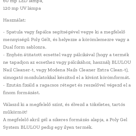
60 mp LED lámpa,
120 mp UV lámpa
Használat:
- Spatula vagy fapálca segítségével vegye ki a megfelelő
mennyiségű Poly Gélt, és helyezze a körömlemezre vagy a
Dual form sablonra.
- Enyhén átitatott ecsettel vagy pálcikával (hogy a termék
ne tapadjon az ecsethez vagy pálcikához, használj BLULOU
Nail Cleaner-t, vagy Modena Nails Cleaner Extra Clean-t),
símogató mozdulatokkal készítsd el a kívánt körömformát.
- Ezután fixáld a ragacsos réteget és reszelővel végezd el a
finom formázást.
Válaszd ki a megfelelő színt, és élvezd a tökéletes, tartós
műkörmöt!
A megfelelő akril gél a sikeres formázás alapja, a Poly Gel
System BLULOU pedig egy ilyen termék.