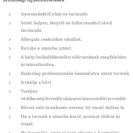
Gyermekektől elzárva tartandó.
Sötét helyen, fénytől és hőforrásoktól távol
tárolandó.
Allergiás reakciókat okozhat.
Kerülje a szembe jutást.
A helyi hulladékkezelési előírásoknak megfelelően
ártalmatlanítsa.
Kizárólag professzionális használatra szánt termék
Irritálja a bőrt
Viseljen
védőkesztyűt/védőruházatot/szemvédőt/arcvédőt
Bőrrel való érintkezés esetén: bő vízzel öblítse le.
Ha a termék a szembe kerül, azonnal öblítse ki
vízzel.
Ne használja, amíg el nem olvasta a használati