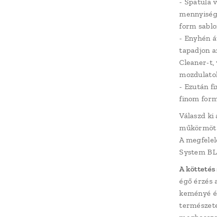
- Spatula 
mennyiségű
form sablo
- Enyhén á
tapadjon a
Cleaner-t,
mozdulatok
- Ezután fi
finom form
Válaszd ki 
műkörmöt
A megfelelő
System BL
A köttetés
égő érzés 
keményé és
természete