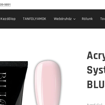
09-9891
Kezdőlap
TANFOLYAMOK
Webáruház
Rólunk
To
Acry
Sys
BLU
Acryl Gel -