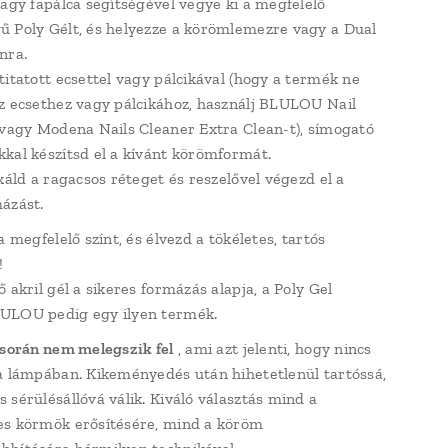
vagy fapálca segítségével vegye ki a megfelelő
 Poly Gélt, és helyezze a körömlemezre vagy a Dual
nra.
titatott ecsettel vagy pálcikával (hogy a termék ne
z ecsethez vagy pálcikához, használj BLULOU Nail
 vagy Modena Nails Cleaner Extra Clean-t), símogató
kal készítsd el a kívánt körömformát.
xáld a ragacsos réteget és reszelővel végezd el a
ázást.
a megfelelő színt, és élvezd a tökéletes, tartós
!
 akril gél a sikeres formázás alapja, a Poly Gel
ULOU pedig egy ilyen termék.
 során nem melegszik fel
, ami azt jelenti, hogy nincs
a lámpában. Kikeményedés után hihetetlenül tartóssá,
 sérülésállóvá válik. Kiváló választás mind a
s körmök erősítésére, mind a köröm