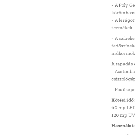
- A Poly G
körömhossz
- A lerágo
termékek
- A színeke
fedőszíneke
műkörmök
A tapadás 
- Acetonba
csiszológép
- Fedőképe
Kötési idő:
60 mp LED
120 mp UV
Használat: