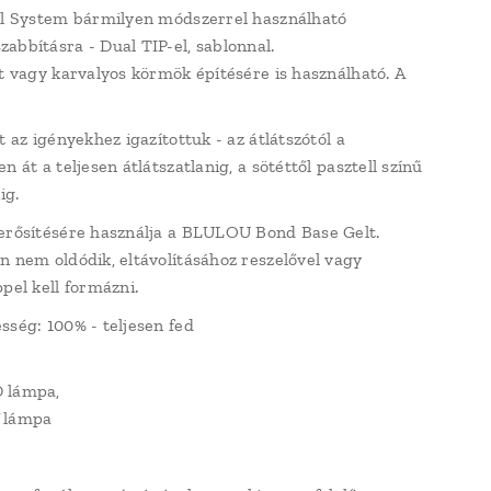
el System bármilyen módszerrel használható
abbításra - Dual TIP-el, sablonnal.
tt vagy karvalyos körmök építésére is használható. A
t az igényekhez igazítottuk - az átlátszótól a
n át a teljesen átlátszatlanig, a sötéttől pasztell színű
ig.
erősítésére használja a BLULOU Bond Base Gelt.
n nem oldódik, eltávolításához reszelővel vagy
pel kell formázni.
sség: 100% - teljesen fed
 lámpa,
 lámpa