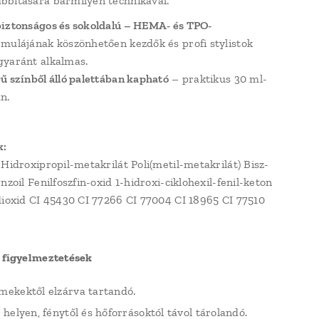
bítására bármilyen technikával.
iztonságos és sokoldalú – HEMA- és TPO-
mulájának köszönhetően kezdők és profi stylistok
yaránt alkalmas.
ű színből álló palettában kapható
– praktikus 30 ml-
n.
k:
 Hidroxipropil-metakrilát Poli(metil-metakrilát) Bisz-
nzoil Fenilfoszfin-oxid 1-hidroxi-ciklohexil-fenil-keton
dioxid CI 45430 CI 77266 CI 77004 CI 18965 CI 77510
 figyelmeztetések
mekektől elzárva tartandó.
 helyen, fénytől és hőforrásoktól távol tárolandó.