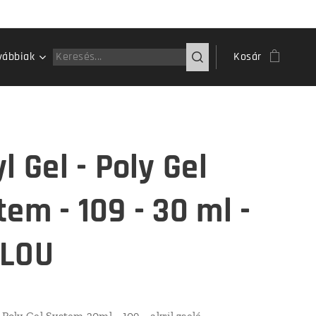
vábbiak
Kosár
l Gel - Poly Gel
tem - 109 - 30 ml -
LOU
 Poly Gel System 30ml - 109 - akril zselé