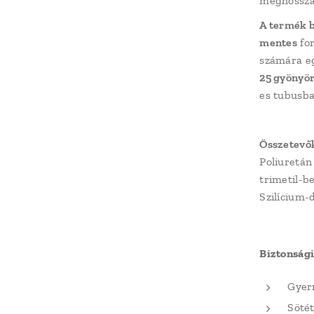
meghosszab
A termék b
mentes
for
számára eg
25 gyönyör
es tubusba
Összetevő
Poliuretán
trimetil-be
Szilícium-
Biztonsági
Gyer
Sötét