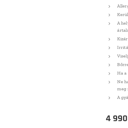
Aller
Kerül
A hel
ártal
Kizár
Irrit
Vise
Bőrre
Ha a 
Ne ha
meg n
A gyá
4 990