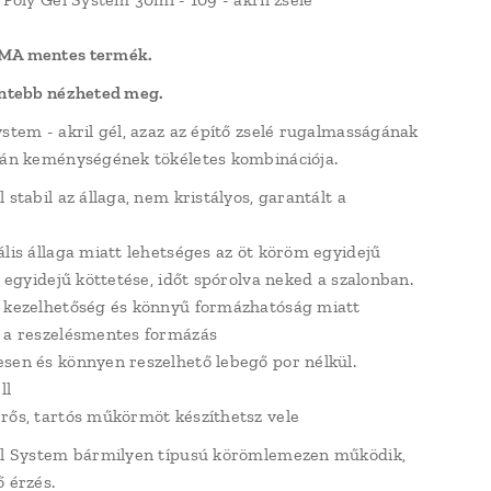
MA mentes termék.
entebb nézheted meg.
ystem - akril gél, azaz az építő zselé rugalmasságának
lán keménységének tökéletes kombinációja.
 stabil az állaga, nem kristályos, garantált a
ális állaga miatt lehetséges az öt köröm egyidejű
s egyidejű köttetése, időt spórolva neked a szalonban.
 kezelhetőség és könnyű formázhatóság miatt
 a reszelésmentes formázás
sen és könnyen reszelhető lebegő por nélkül.
ll
rős, tartós műkörmöt készíthetsz vele
el System bármilyen típusú körömlemezen működik,
ő érzés.