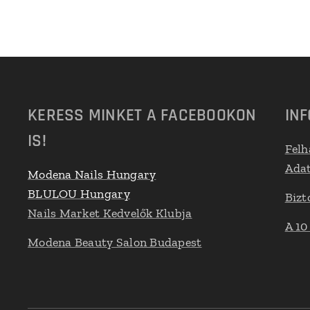
KERESS MINKET A FACEBOOKON
IN
IS!
Felh
Adat
Modena Nails Hungary
BLULOU Hungary
Bizt
Nails Market Kedvelők Klubja
A 10
Modena Beauty Salon Budapest