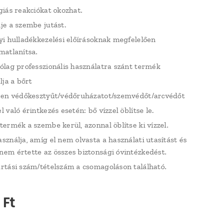
giás reakciókat okozhat.
je a szembe jutást.
yi hulladékkezelési előírásoknak megfelelően
matlanítsa.
ólag professzionális használatra szánt termék
álja a bőrt
ljen védőkesztyűt/védőruházatot/szemvédőt/arcvédőt
l való érintkezés esetén: bő vízzel öblítse le.
termék a szembe kerül, azonnal öblítse ki vízzel.
sználja, amíg el nem olvasta a használati utasítást és
em értette az összes biztonsági óvintézkedést.
rtási szám/tételszám a csomagoláson található.
Ft