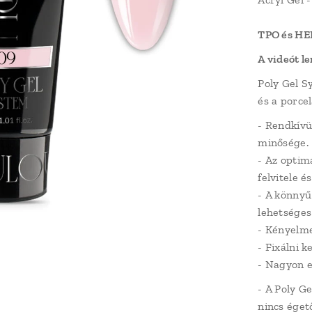
TPO és HE
A videót l
Poly Gel S
és a porce
- Rendkívül
minősége.
- Az optim
felvitele é
- A könnyű
lehetséges
- Kényelme
- Fixálni ke
- Nagyon e
- A Poly G
nincs éget